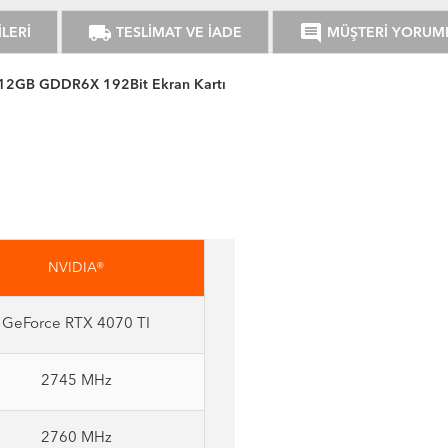
local_shipping
comment
LERİ
TESLİMAT VE İADE
MÜŞTERİ YORUM
12GB GDDR6X 192Bit Ekran Kartı
NVIDIA®
GeForce RTX 4070 TI
2745 MHz
2760 MHz