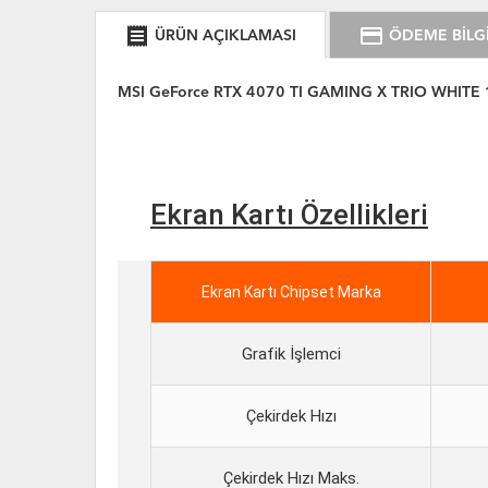
receipt
credit_card
ÜRÜN AÇIKLAMASI
ÖDEME BİLGİ
MSI GeForce RTX 4070 TI GAMING X TRIO WHITE 
Ekran Kartı Özellikleri
Ekran Kartı Chipset Marka
Grafik İşlemci
Çekirdek Hızı
Çekirdek Hızı Maks.