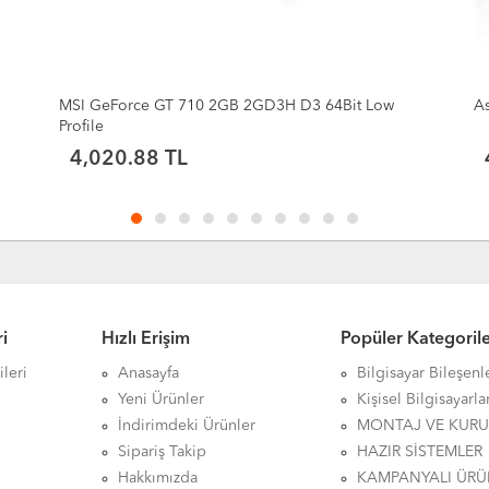
Asus Prime H610M-K D5 1700P Vga Hdmi
A
4,353.85 TL
i
Hızlı Erişim
Popüler Kategoril
leri
Anasayfa
Bilgisayar Bileşenl
Yeni Ürünler
Kişisel Bilgisayarla
İndirimdeki Ürünler
MONTAJ VE KUR
Sipariş Takip
HAZIR SİSTEMLER
Hakkımızda
KAMPANYALI ÜRÜ