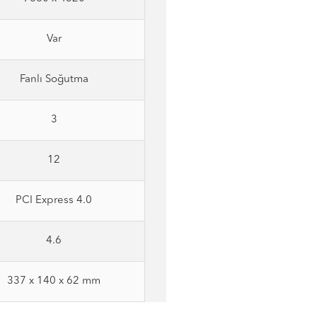
Var
Fanlı Soğutma
3
12
PCI Express 4.0
4.6
337 x 140 x 62 mm