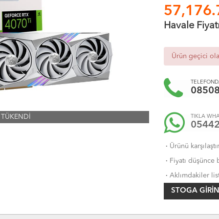
57,176.
Havale Fiyat
Ürün geçici ol
TELEFONDA
0850
TÜKENDİ
TIKLA WHA
0544
·
Ürünü karşılaştı
·
Fiyatı düşünce b
·
Aklımdakiler lis
STOGA GIRIN