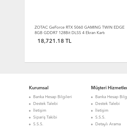
WIN EDGE
MSI GeForce GT 710 2GB 2GD3H D3 64Bit Low
Profile
4,020.88 TL
Kurumsal
Müşteri Hizmetler
Banka Hesap Bilgileri
Banka Hesap Bilgi
Destek Talebi
Destek Talebi
İletişim
İletişim
Sipariş Takibi
S.S.S.
S.S.S.
Detaylı Arama