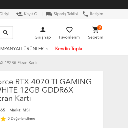
person_add
local_shipping
phone
irişi
Kayıt Ol
Sipariş Takibi
İletişim
person
favorite_border
shopping_cart
0
search
Giriş Yap
Favorilerim
Sepetim
Kendin Topla
MPANYALI ÜRÜNLER
192Bit Ekran Kartı
orce RTX 4070 TI GAMING
WHITE 12GB GDDR6X
ran Kartı
765
Marka:
MSI
star
0
Değerlendirme