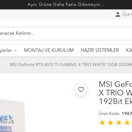
Aynı Ürüne Daha Fazla Ödemeyin...
person
Üye G
MONTAJ VE KURULUM
HAZIR SİSTEMLER
ayarlar
KA
ı
MSI GeForce RTX 4070 TI GAMING X TRIO WHITE 12GB GDDR6X 
MSI GeF
favorite_border
X TRIO 
192Bit Ek
Ürün Kodu:
196
star
star
star
star