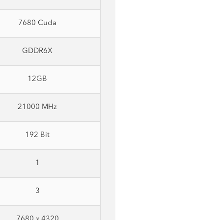
7680 Cuda
GDDR6X
12GB
21000 MHz
192 Bit
1
3
7680 x 4320