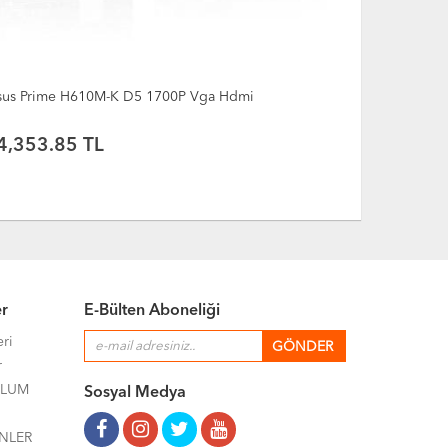
sus Prime H610M-K ARGB D5 1700P Vga Hdmi
GIGABYTE 
RTX5060TI,
128BIT, 2 F
4,322.98 TL
42,265.
KARTI
er
E-Bülten Aboneliği
eri
r
ULUM
Sosyal Medya
NLER