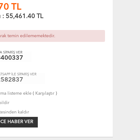
70
TL
ı :
55,461.40
TL
arak temin edilememektedir.
 SİPARİŞ VER
8400337
TSAPP İLE SİPARİŞ VER
2582837
rma listeme ekle
(
Karşılaştır
)
ildir
tesinden kaldır
CE HABER VER