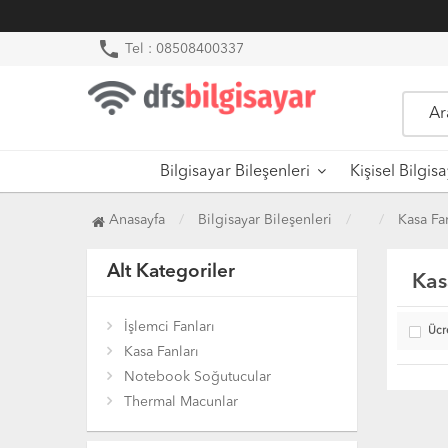
phone
Tel : 08508400337
Bilgisayar Bileşenleri
Kişisel Bilgis
Anasayfa
Bilgisayar Bileşenleri
Kasa Fan
Alt Kategoriler
Kas
İşlemci Fanları
Ücr
Kasa Fanları
Notebook Soğutucular
Thermal Macunlar