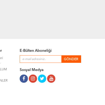
er
E-Bülten Aboneliği
eri
r
ULUM
Sosyal Medya
NLER