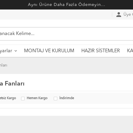
Aynı Ürüne Daha Fazla Ödemeyin...
person
Üye G
MONTAJ VE KURULUM
HAZIR SİSTEMLER
ayarlar
KA
ları
a Fanları
etsiz Kargo
Hemen Kargo
İndirimde