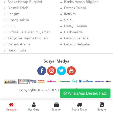
Banka Hesap Bilgileri
Banka Hesap Bilgileri
Destek Talebi
Destek Talebi
İletişim
İletişim
Sipariş Takibi
S.S.S.
S.S.S.
Detaylı Arama
Gizlilik ve Kullanım Şartları
Hakkımızda
Kargo ve Taşıma Bilgileri
Garanti ve İade
Detaylı Arama
Garanti Belgeleri
Hakkımızda
Sosyal Medya
Copyrights © 2026 DFS ELEKTRONİK LTD. ŞTİ.
WhatsApp Destek Hattı
Anasayfa
Üye Girişi
Sepetim
Sipariş Takibi
İletişim