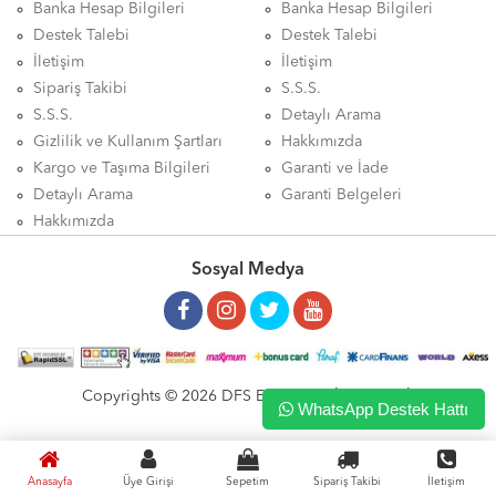
Banka Hesap Bilgileri
Banka Hesap Bilgileri
Destek Talebi
Destek Talebi
İletişim
İletişim
Sipariş Takibi
S.S.S.
S.S.S.
Detaylı Arama
Gizlilik ve Kullanım Şartları
Hakkımızda
Kargo ve Taşıma Bilgileri
Garanti ve İade
Detaylı Arama
Garanti Belgeleri
Hakkımızda
Sosyal Medya
Copyrights © 2026 DFS ELEKTRONİK LTD. ŞTİ.
WhatsApp Destek Hattı
Anasayfa
Üye Girişi
Sepetim
Sipariş Takibi
İletişim