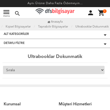
Aynı Ürüne Daha Fazla Ödemeyin...
menu
person
shopping_cart
0
search
menü
Anasayfa
Kişisel Bilgisayarlar
Taşınabilir Bilgisayarlar
Ultrabooklar Dokunmatik
ALT KATEGORILER
DETAYLI FILTRE
Ultrabooklar Dokunmatik
Kurumsal
Müşteri Hizmetleri