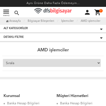
Aynı Ürüne Daha Fazla Ödemeyin...
menu
person
shopping_cart
0
search
menü
Anasayfa
Bilgisayar Bileşenleri
İşlemciler
AMD işlemciler
ALT KATEGORILER
DETAYLI FILTRE
AMD işlemciler
Kurumsal
Müşteri Hizmetleri
Banka Hesap Bilgileri
Banka Hesap Bilgileri