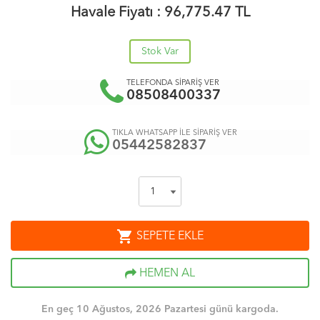
Havale Fiyatı :
96,775.47
TL
Stok Var
TELEFONDA SİPARİŞ VER
08508400337
TIKLA WHATSAPP İLE SİPARİŞ VER
05442582837
shopping_cart
SEPETE EKLE
HEMEN AL
En geç 10 Ağustos, 2026 Pazartesi günü kargoda.