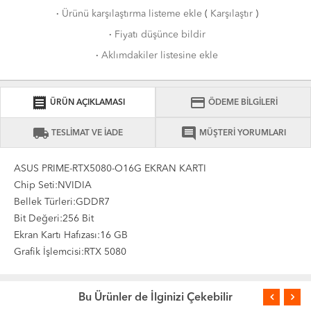
·
Ürünü karşılaştırma listeme ekle
(
Karşılaştır
)
·
Fiyatı düşünce bildir
·
Aklımdakiler listesine ekle
receipt
credit_card
ÜRÜN AÇIKLAMASI
ÖDEME BİLGİLERİ
local_shipping
comment
TESLİMAT VE İADE
MÜŞTERİ YORUMLARI
ASUS PRIME-RTX5080-O16G EKRAN KARTI
Chip Seti:NVIDIA
Bellek Türleri:GDDR7
Bit Değeri:256 Bit
Ekran Kartı Hafızası:16 GB
Grafik İşlemcisi:RTX 5080
Bu Ürünler de İlginizi Çekebilir