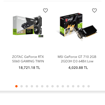
favorite_border
favorite_border
favorite_bord
TX
MSI GeForce GT 710 2GB
Asus Prime H610M-K D5
IN
2GD3H D3 64Bit Low
1700P Vga Hdmi
8Bit
Profile
4,020.88 TL
4,353.85 TL
ı