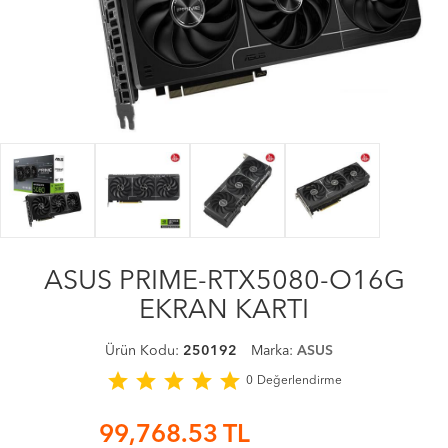
ASUS PRIME-RTX5080-O16G
EKRAN KARTI
Ürün Kodu:
250192
Marka:
ASUS
star
star
star
star
star
0
Değerlendirme
99,768.53
TL