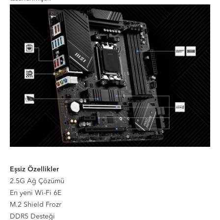
Eşsiz Özellikler
2.5G Ağ Çözümü
En yeni Wi-Fi 6E
M.2 Shield Frozr
DDR5 Desteği