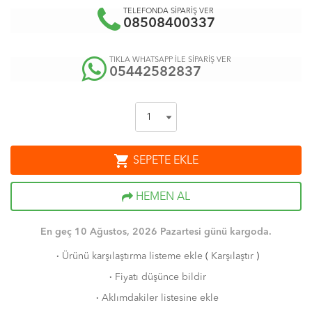
TELEFONDA SİPARİŞ VER
08508400337
TIKLA WHATSAPP İLE SİPARİŞ VER
05442582837
shopping_cart
SEPETE EKLE
HEMEN AL
En geç 10 Ağustos, 2026 Pazartesi günü kargoda.
·
Ürünü karşılaştırma listeme ekle
(
Karşılaştır
)
·
Fiyatı düşünce bildir
·
Aklımdakiler listesine ekle