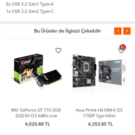
2x USB 3.2 Gen1 Type-A
1x USB 3.2 Gen2 Type-C
Bu Ürünler de İlginizi Çekebilir
favorite_border
favorite_border
MSI GeForce GT 710 2GB
Asus Prime H610M-K D5
2GD3H D3 64Bit Low
1700P Vga Hdmi
Profile
4,020.88 TL
4,353.85 TL