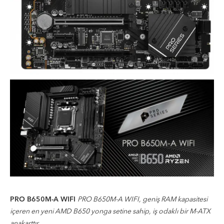
PRO B650M-A WIFI
PRO B650M-A WIFI, geniş RAM kapasitesi
içeren en yeni AMD B650 yonga setine sahip, iş odaklı bir M-ATX
anakarttır.