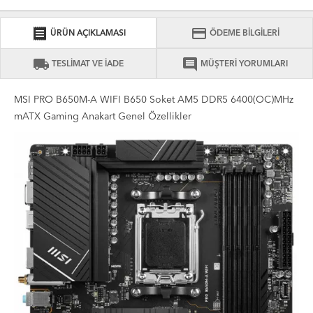
receipt
credit_card
ÜRÜN AÇIKLAMASI
ÖDEME BİLGİLERİ
local_shipping
comment
TESLİMAT VE İADE
MÜŞTERİ YORUMLARI
MSI PRO B650M-A WIFI B650 Soket AM5 DDR5 6400(OC)MHz
mATX Gaming Anakart Genel Özellikler