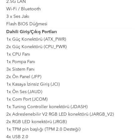
2.5G LAN
Wi-Fi / Bluetooth
3 x Ses Jakı
Flash BIOS Düğmesi
Dahili Giriş/Çıkış Portları
1x Güç Konektörü (ATX_PWR)
2x Güç Konektörü (CPU_PWR)
1x CPU Fanı
1x Pompa Fanı
3x Sistem Fanı
2x Ön Panel (JFP)
1x Kasaya İzinsiz Giriş (JCI)
1x Ön Ses (JAUD)
1x Com Port (JCOM)
1x Tuning Controller konektörü (JDASH)
2x Adreslenebilir V2 RGB LED konektörü (JARGB_V2)
2x RGB LED konektörü (JRGB)
1x TPM pin başlığı (TPM 2.0 Desteği)
4x USB 2.0