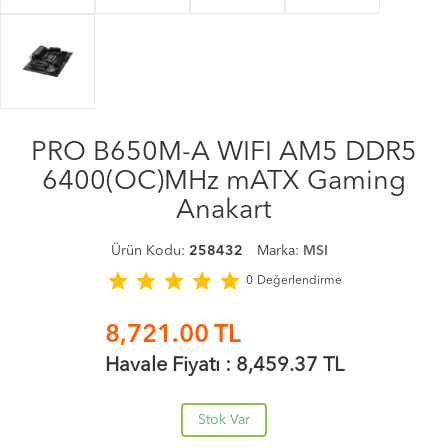
PRO B650M-A WIFI AM5 DDR5
6400(OC)MHz mATX Gaming
Anakart
Ürün Kodu:
258432
Marka:
MSI
star
star
star
star
star
0
Değerlendirme
8,721.00
TL
Havale Fiyatı :
8,459.37
TL
Stok Var