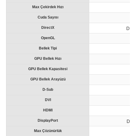
Max Çekirdek Hızı
Cuda Sayısı
DirectX
Dire
OpenGL
O
Bellek Tipi
GPU Bellek Hızı
GPU Bellek Kapasitesi
GPU Bellek Arayüzü
D-Sub
DVI
HDMI
H
DisplayPort
Disp
Max Çözünürlük
7