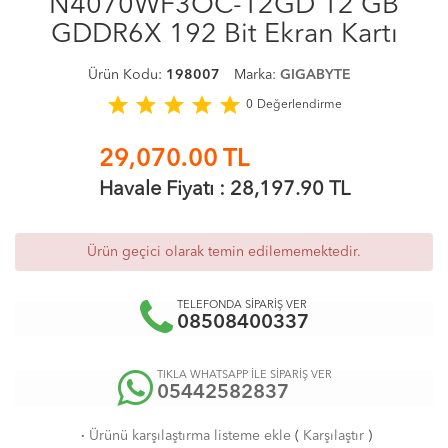
N4070WF3OC-12GD 12 GB
GDDR6X 192 Bit Ekran Kartı
Ürün Kodu:
198007
Marka:
GIGABYTE
star
star
star
star
star
0
Değerlendirme
29,070.00
TL
Havale Fiyatı :
28,197.90
TL
Ürün geçici olarak temin edilememektedir.
TELEFONDA SİPARİŞ VER
08508400337
TIKLA WHATSAPP İLE SİPARİŞ VER
05442582837
·
Ürünü karşılaştırma listeme ekle
(
Karşılaştır
)