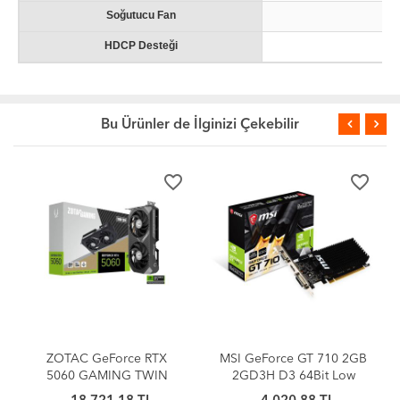
Soğutucu Fan
Ak
HDCP Desteği
Bu Ürünler de İlginizi Çekebilir
er
favorite_border
favorite_border
MSI GeForce GT 710 2GB
Asus Prime H610M-K D5
2GD3H D3 64Bit Low
1700P Vga Hdmi
Profile