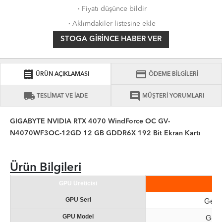
·
Fiyatı düşünce bildir
·
Aklımdakiler listesine ekle
STOGA GIRINCE HABER VER
receipt
credit_card
ÜRÜN AÇIKLAMASI
ÖDEME BİLGİLERİ
local_shipping
comment
TESLİMAT VE İADE
MÜŞTERİ YORUMLARI
GIGABYTE NVIDIA RTX 4070 WindForce OC GV-
N4070WF3OC-12GD 12 GB GDDR6X 192 Bit Ekran Kartı
Ürün Bilgileri
GPU Üreticisi
GPU Seri
GeFor
GPU Model
GeFo