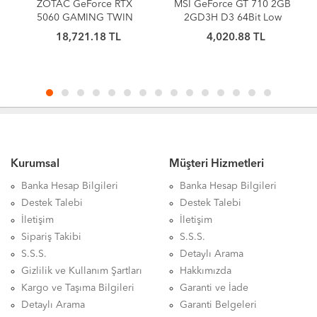
ZOTAC GeForce RTX
MSI GeForce GT 710 2GB
5060 GAMING TWIN
2GD3H D3 64Bit Low
EDGE 8GB GDDR7 128Bit
Profile
18,721.18 TL
4,020.88 TL
DLSS 4 Ekran Kartı
Kurumsal
Müşteri Hizmetleri
Banka Hesap Bilgileri
Banka Hesap Bilgileri
Destek Talebi
Destek Talebi
İletişim
İletişim
Sipariş Takibi
S.S.S.
S.S.S.
Detaylı Arama
Gizlilik ve Kullanım Şartları
Hakkımızda
Kargo ve Taşıma Bilgileri
Garanti ve İade
Detaylı Arama
Garanti Belgeleri