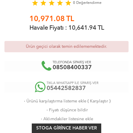
star
star
star
star
star
0
Değerlendirme
10,971.08
TL
Havale Fiyatı :
10,641.94
TL
Ürün geçici olarak temin edilememektedir.
TELEFONDA SİPARİŞ VER
08508400337
TIKLA WHATSAPP İLE SİPARİŞ VER
05442582837
·
Ürünü karşılaştırma listeme ekle
(
Karşılaştır
)
·
Fiyatı düşünce bildir
·
Aklımdakiler listesine ekle
STOGA GIRINCE HABER VER