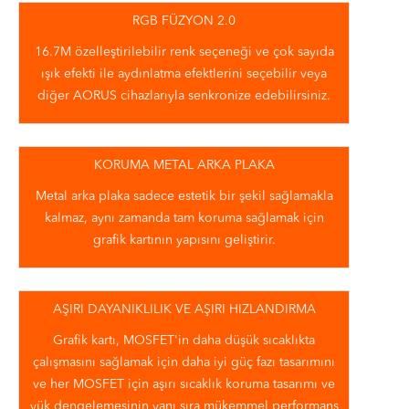
RGB FÜZYON 2.0
16.7M özelleştirilebilir renk seçeneği ve çok sayıda
ışık efekti ile aydınlatma efektlerini seçebilir veya
diğer AORUS cihazlarıyla senkronize edebilirsiniz.
KORUMA METAL ARKA PLAKA
Metal arka plaka sadece estetik bir şekil sağlamakla
kalmaz, aynı zamanda tam koruma sağlamak için
grafik kartının yapısını geliştirir.
AŞIRI DAYANIKLILIK VE AŞIRI HIZLANDIRMA
Grafik kartı, MOSFET'in daha düşük sıcaklıkta
çalışmasını sağlamak için daha iyi güç fazı tasarımını
ve her MOSFET için aşırı sıcaklık koruma tasarımı ve
yük dengelemesinin yanı sıra mükemmel performans