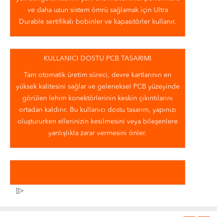
ve daha uzun sistem ömrü sağlamak için Ultra
Durable sertifikalı bobinler ve kapasitörler kullanır.
KULLANICI DOSTU PCB TASARIMI
Tam otomatik üretim süreci, devre kartlarının en
yüksek kalitesini sağlar ve geleneksel PCB yüzeyinde
görülen lehim konektörlerinin keskin çıkıntılarını
ortadan kaldırır. Bu kullanıcı dostu tasarım, yapınızı
oluştururken ellerinizin kesilmesini veya bileşenlere
yanlışlıkla zarar vermesini önler.
]]>