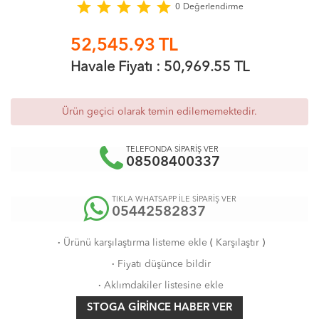
star
star
star
star
star
0
Değerlendirme
52,545.93
TL
Havale Fiyatı :
50,969.55
TL
Ürün geçici olarak temin edilememektedir.
TELEFONDA SİPARİŞ VER
08508400337
TIKLA WHATSAPP İLE SİPARİŞ VER
05442582837
·
Ürünü karşılaştırma listeme ekle
(
Karşılaştır
)
·
Fiyatı düşünce bildir
·
Aklımdakiler listesine ekle
STOGA GIRINCE HABER VER