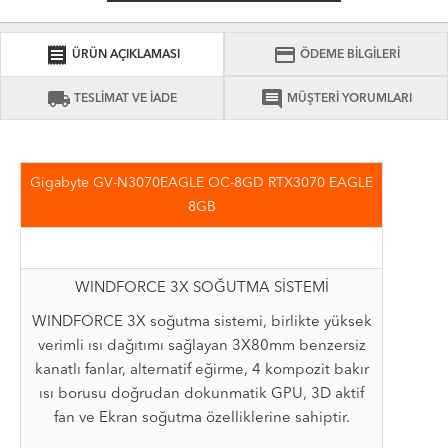
receipt
credit_card
ÜRÜN AÇIKLAMASI
ÖDEME BİLGİLERİ
local_shipping
comment
TESLİMAT VE İADE
MÜŞTERİ YORUMLARI
Gigabyte GV-N3070EAGLE OC-8GD RTX3070 EAGLE
8GB
WINDFORCE 3X SOĞUTMA SİSTEMİ
WINDFORCE 3X soğutma sistemi, birlikte yüksek
verimli ısı dağıtımı sağlayan 3X80mm benzersiz
kanatlı fanlar, alternatif eğirme, 4 kompozit bakır
ısı borusu doğrudan dokunmatik GPU, 3D aktif
fan ve Ekran soğutma özelliklerine sahiptir.