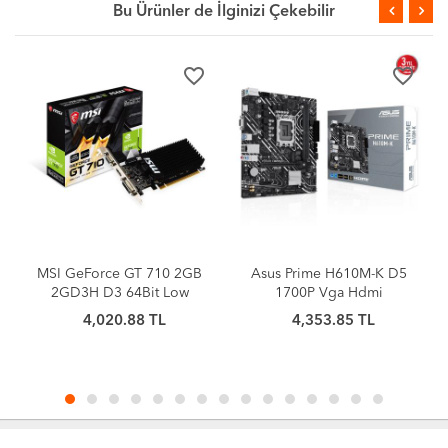
Bu Ürünler de İlginizi Çekebilir
favorite_border
favorite_border
MSI GeForce GT 710 2GB
Asus Prime H610M-K D5
2GD3H D3 64Bit Low
1700P Vga Hdmi
Profile
4,020.88 TL
4,353.85 TL