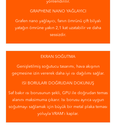
yönlendirilir.
GRAPHENE NANO YAĞLAYICI
Grafen nano yağlayıcı, fanın ömrünü çift bilyalı
yatağın ömrüne yakın 2,1 kat uzatabilir ve daha
sessizdir.
EKRAN SOĞUTMA
Genişletilmiş soğutucu tasarımı, hava akışının
geçmesine izin vererek daha iyi ısı dağılımı sağlar.
ISI BORULARI DOĞRUDAN DOKUNUŞ
Saf bakır ısı borusunun şekli, GPU ile doğrudan temas
alanını maksimuma çıkarır. Isı borusu ayrıca uygun
soğutmayı sağlamak için büyük bir metal plaka teması
yoluyla VRAM'ı kaplar.