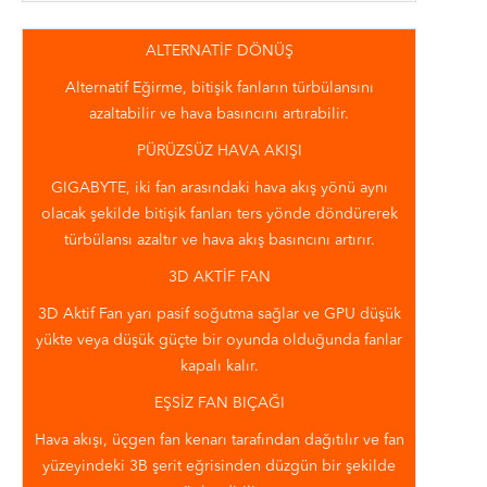
ALTERNATİF DÖNÜŞ
Alternatif Eğirme, bitişik fanların türbülansını
azaltabilir ve hava basıncını artırabilir.
PÜRÜZSÜZ HAVA AKIŞI
GIGABYTE, iki fan arasındaki hava akış yönü aynı
olacak şekilde bitişik fanları ters yönde döndürerek
türbülansı azaltır ve hava akış basıncını artırır.
3D AKTİF FAN
3D Aktif Fan yarı pasif soğutma sağlar ve GPU düşük
yükte veya düşük güçte bir oyunda olduğunda fanlar
kapalı kalır.
EŞSİZ FAN BIÇAĞI
Hava akışı, üçgen fan kenarı tarafından dağıtılır ve fan
yüzeyindeki 3B şerit eğrisinden düzgün bir şekilde