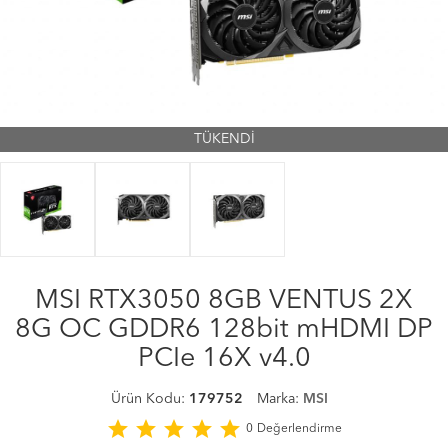
TÜKENDİ
MSI RTX3050 8GB VENTUS 2X
8G OC GDDR6 128bit mHDMI DP
PCIe 16X v4.0
Ürün Kodu:
179752
Marka:
MSI
star
star
star
star
star
0
Değerlendirme