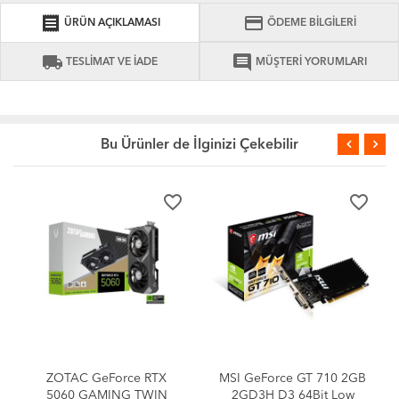
receipt
credit_card
ÜRÜN AÇIKLAMASI
ÖDEME BİLGİLERİ
local_shipping
comment
TESLİMAT VE İADE
MÜŞTERİ YORUMLARI
Bu Ürünler de İlginizi Çekebilir
favorite_border
favorite_border
ZOTAC GeForce RTX
MSI GeForce GT 710 2GB
5060 GAMING TWIN
2GD3H D3 64Bit Low