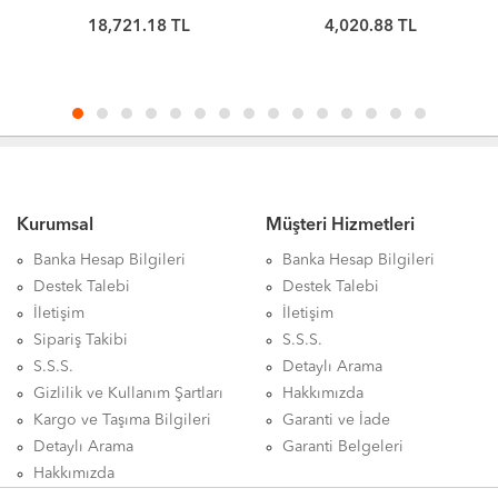
EDGE 8GB GDDR7 128Bit
Profile
18,721.18 TL
4,020.88 TL
DLSS 4 Ekran Kartı
Kurumsal
Müşteri Hizmetleri
Banka Hesap Bilgileri
Banka Hesap Bilgileri
Destek Talebi
Destek Talebi
İletişim
İletişim
Sipariş Takibi
S.S.S.
S.S.S.
Detaylı Arama
Gizlilik ve Kullanım Şartları
Hakkımızda
Kargo ve Taşıma Bilgileri
Garanti ve İade
Detaylı Arama
Garanti Belgeleri
Hakkımızda