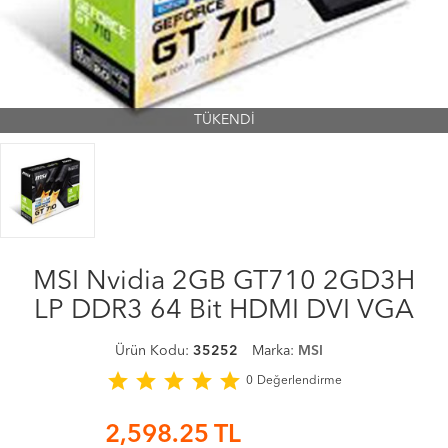
TÜKENDİ
MSI Nvidia 2GB GT710 2GD3H
LP DDR3 64 Bit HDMI DVI VGA
Ürün Kodu:
35252
Marka:
MSI
star
star
star
star
star
0
Değerlendirme
2,598.25
TL