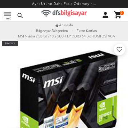
Aynı Ürüne Daha Fazla Ödemeyin...
menu
person
shopping_cart
0
search
menü
Anasayfa
Bilgisayar Bileşenleri
Ekran Kartları
MSI Nvidia 2GB GT710 2GD3H LP DDR3 64 Bit HDMI DVI VGA
TÜKENDİ
favorite_border