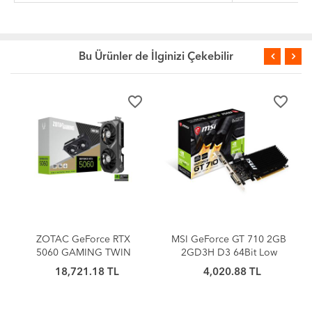
Bu Ürünler de İlginizi Çekebilir
favorite_border
favorite_border
favor
 RTX
MSI GeForce GT 710 2GB
Asus Prime H610M-K D
TWIN
2GD3H D3 64Bit Low
1700P Vga Hdmi
128Bit
Profile
TL
4,020.88 TL
4,353.85 TL
rtı