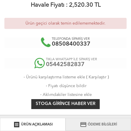
Havale Fiyatı :
2,520.30
TL
Ürün geçici olarak temin edilememektedir.
TELEFONDA SİPARİŞ VER
08508400337
TIKLA WHATSAPP İLE SİPARİŞ VER
05442582837
·
Ürünü karşılaştırma listeme ekle
(
Karşılaştır
)
·
Fiyatı düşünce bildir
·
Aklımdakiler listesine ekle
STOGA GIRINCE HABER VER
receipt
credit_card
ÜRÜN AÇIKLAMASI
ÖDEME BİLGİLERİ