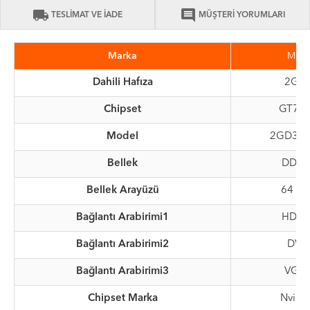
local_shipping
comment
TESLİMAT VE İADE
MÜŞTERİ YORUMLARI
Marka
MSI
Dahili Hafıza
2GB
Chipset
GT71
Model
2GD3H 
Bellek
DDR3
Bellek Arayüzü
64 Bit
Bağlantı Arabirimi1
HDMI
Bağlantı Arabirimi2
DVI
Bağlantı Arabirimi3
VGA
Chipset Marka
Nvidi