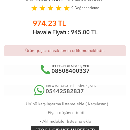
star
star
star
star
star
0
Değerlendirme
974.23
TL
Havale Fiyatı :
945.00
TL
Ürün geçici olarak temin edilememektedir.
TELEFONDA SİPARİŞ VER
08508400337
TIKLA WHATSAPP İLE SİPARİŞ VER
05442582837
·
Ürünü karşılaştırma listeme ekle
(
Karşılaştır
)
·
Fiyatı düşünce bildir
·
Aklımdakiler listesine ekle