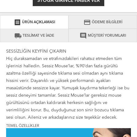
STOGA GIRINCE HABER VER
receipt
credit_card
ÜRÜN AÇIKLAMASI
ÖDEME BİLGİLERİ
local_shipping
comment
TESLİMAT VE İADE
MÜŞTERİ YORUMLARI
SESSİZLİĞİN KEYFİNİ ÇIKARIN
Hiç duraksamadan ve etrafınızdakileri rahatsız etmeden tüm
işlerinizi halledin. Sessiz Mouse’lar, %90’dan fazla gürültü
azaltma özelliği sayesinde tıklama sesi olmadan aynı tıklama
hissini verir. Dayanıklı ve yüksek performanslı ayakları
masaüstünde sessizce kayar. Yumuşak kaydırma tekerleği ise bu
sessiz deneyimi tamamlar. Sessiz Mouse’lar gereksiz mouse
gürültüsünü ortadan kaldırarak herkesin sağlığını ve
verimliliğini korur. Bu, duyduğunuz son sinir bozucu tıklama
sesi olsun. Aileniz ve arkadaşlarınız size teşekkür edecek.
TEMEL ÖZELLİKLER