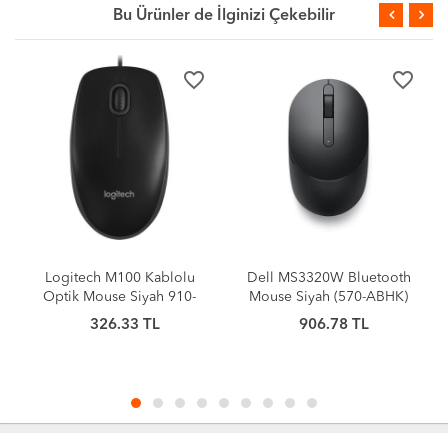
Bu Ürünler de İlginizi Çekebilir
favorite_border
favorite_border
Logitech M100 Kablolu
Dell MS3320W Bluetooth
Optik Mouse Siyah 910-
Mouse Siyah (570-ABHK)
006652
326.33 TL
906.78 TL