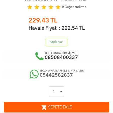
star
star
star
star
star
0
Değerlendirme
229.43
TL
Havale Fiyatı :
222.54
TL
Stok Var
TELEFONDA SİPARİŞ VER
08508400337
TIKLA WHATSAPP İLE SİPARİŞ VER
05442582837
shopping_cart
SEPETE EKLE