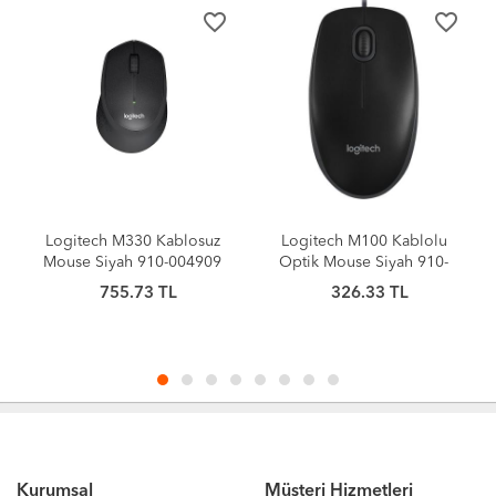
favorite_border
favorite_border
Logitech M330 Kablosuz
Logitech M100 Kablolu
Mouse Siyah 910-004909
Optik Mouse Siyah 910-
006652
755.73 TL
326.33 TL
Kurumsal
Müşteri Hizmetleri