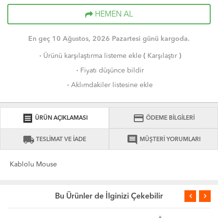
HEMEN AL
En geç 10 Ağustos, 2026 Pazartesi günü kargoda.
·
Ürünü karşılaştırma listeme ekle
(
Karşılaştır
)
·
Fiyatı düşünce bildir
·
Aklımdakiler listesine ekle
receipt
credit_card
ÜRÜN AÇIKLAMASI
ÖDEME BİLGİLERİ
local_shipping
comment
TESLİMAT VE İADE
MÜŞTERİ YORUMLARI
Kablolu Mouse
Bu Ürünler de İlginizi Çekebilir