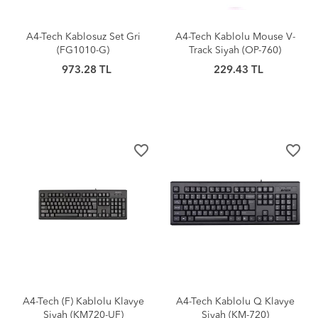
A4-Tech Kablosuz Set Gri
A4-Tech Kablolu Mouse V-
(FG1010-G)
Track Siyah (OP-760)
973.28 TL
229.43 TL
favorite_border
favorite_border
A4-Tech (F) Kablolu Klavye
A4-Tech Kablolu Q Klavye
Siyah (KM720-UF)
Siyah (KM-720)