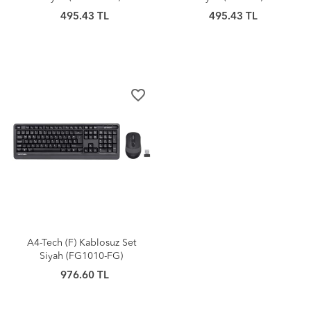
495.43 TL
495.43 TL
favorite_border
A4-Tech (F) Kablosuz Set
Siyah (FG1010-FG)
976.60 TL