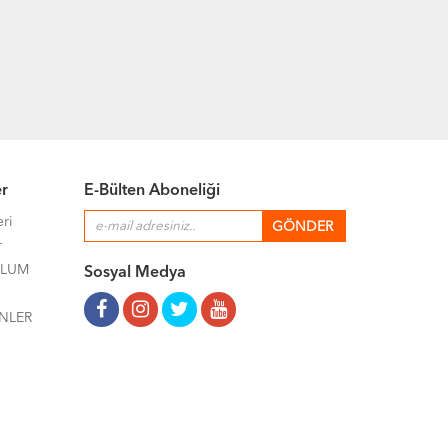
er
E-Bülten Aboneliği
eri
r
ULUM
Sosyal Medya
NLER