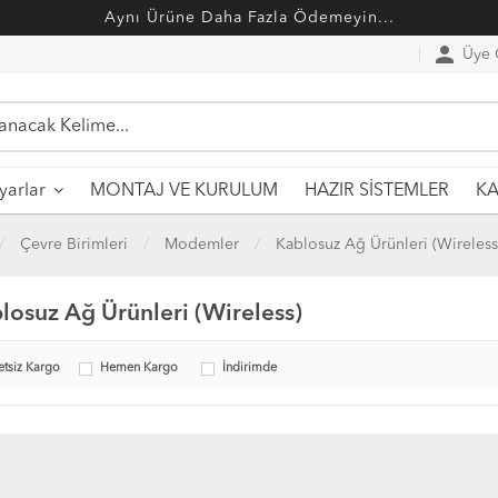
Aynı Ürüne Daha Fazla Ödemeyin...
person
Üye G
MONTAJ VE KURULUM
HAZIR SİSTEMLER
ayarlar
KA
Çevre Birimleri
Modemler
Kablosuz Ağ Ürünleri (Wireless
losuz Ağ Ürünleri (Wireless)
etsiz Kargo
Hemen Kargo
İndirimde