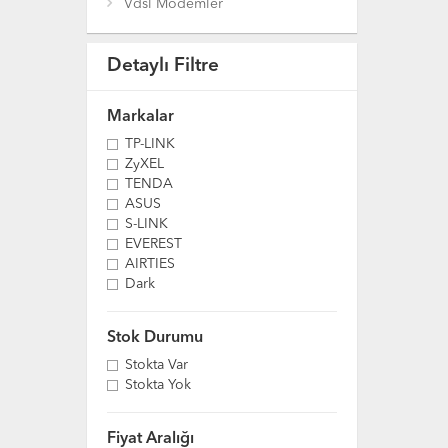
Vdsl Modemler
Detaylı Filtre
Markalar
TP-LINK
ZyXEL
TENDA
ASUS
S-LINK
EVEREST
AIRTIES
Dark
Stok Durumu
Stokta Var
Stokta Yok
Fiyat Aralığı