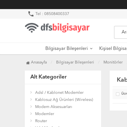
phone
Tel : 08508400337
Bilgisayar Bileşenleri
Kişisel Bilgis
Anasayfa
Bilgisayar Bileşenleri
Monitörler
Alt Kategoriler
Kab
Adsl / Kablonet Modemler
Ücr
Kablosuz Ağ Ürünleri (Wireless)
Modem Aksesuarları
Modemler
Router