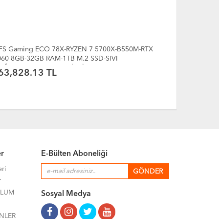
FS Gaming ECO 77X-RYZEN 7 5700X-B550M-RTX
DFS Gaming
060 8GB-32GB RAM-1TB M.2 SSD-SIVI
5060 8GB-1
OĞUTMALI-OYUNCU BİLGİSAYARI
OYUNCU BİL
63,828.13 TL
51,735.
er
E-Bülten Aboneliği
eri
r
ULUM
Sosyal Medya
NLER