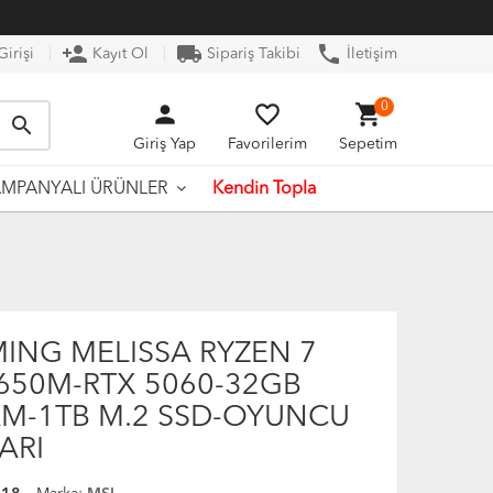
person_add
local_shipping
phone
irişi
Kayıt Ol
Sipariş Takibi
İletişim
person
favorite_border
shopping_cart
0
search
Giriş Yap
Favorilerim
Sepetim
Kendin Topla
MPANYALI ÜRÜNLER
ING MELISSA RYZEN 7
650M-RTX 5060-32GB
M-1TB M.2 SSD-OYUNCU
ARI