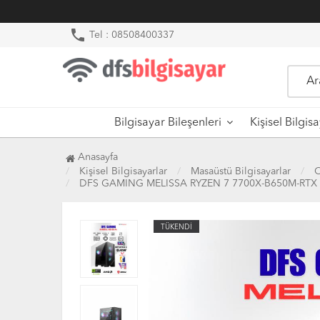
phone
Tel : 08508400337
Bilgisayar Bileşenleri
Kişisel Bilgis
Anasayfa
Kişisel Bilgisayarlar
Masaüstü Bilgisayarlar
O
DFS GAMING MELISSA RYZEN 7 7700X-B650M-RTX
TÜKENDİ