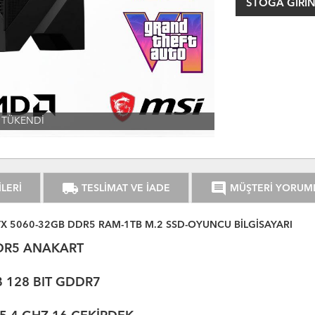
STOGA GIRIN
TÜKENDİ
local_shipping
comment
LERİ
TESLİMAT VE İADE
MÜŞTERİ YORUM
X 5060-32GB DDR5 RAM-1TB M.2 SSD-OYUNCU BİLGİSAYARI
DR5 ANAKART
 128 BIT GDDR7