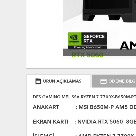
receipt
credit_card
ÜRÜN AÇIKLAMASI
ÖDEME BİLGİ
DFS GAMING MELISSA RYZEN 7 7700X-B650M-RT
ANAKART :
MSI B650M-P
AM5 D
EKRAN KARTI : NVIDIA RTX 5060 8GB