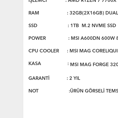
İŞLEMCİ : AMD RYZEN 7 7700X 
RAM : 32GB(2X16GB) DUAL C
SSD : 1TB M.2 NVME SSD
POWER : MSI A600DN 600W 80 
CPU COOLER : MSI MAG CORELIQUI
KASA :
MSI MAG FORGE 320
GARANTİ : 2 YIL
NOT :ÜRÜN GÖRSELİ TEMSİL