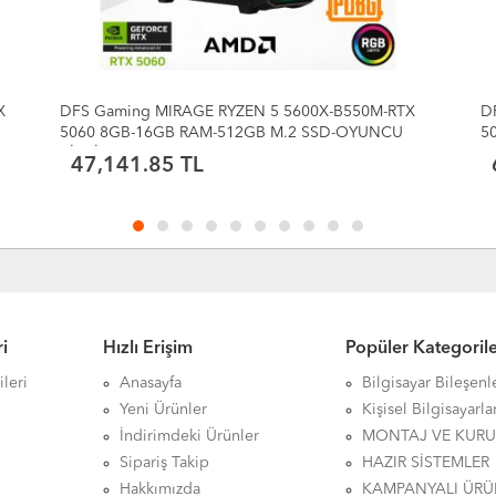
DFS Gaming ECO 78X-RYZEN 7 5700X-B550M-RTX
D
5060 8GB-32GB RAM-1TB M.2 SSD-SIVI
5
SOĞUTMALI-OYUNCU BİLGİSAYARI
S
63,828.13 TL
i
Hızlı Erişim
Popüler Kategoril
leri
Anasayfa
Bilgisayar Bileşenl
Yeni Ürünler
Kişisel Bilgisayarla
İndirimdeki Ürünler
MONTAJ VE KUR
Sipariş Takip
HAZIR SİSTEMLER
Hakkımızda
KAMPANYALI ÜRÜ