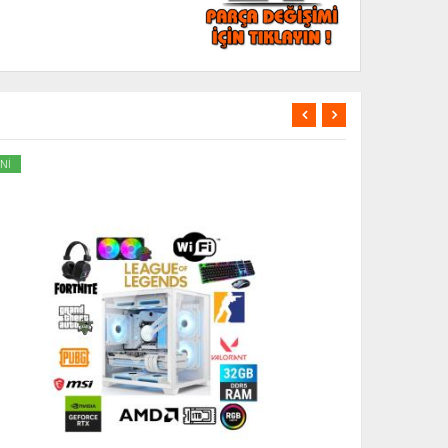
Nİ
YENİ