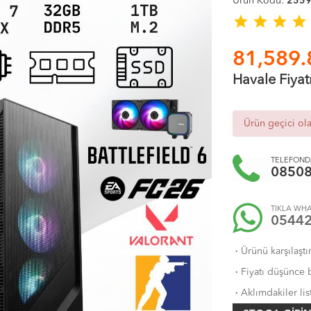
Ürün Kodu:
255
star
star
star
star
81,589.
Havale Fiyat
Ürün geçici ol
TELEFONDA
0850
TIKLA WHA
0544
·
Ürünü karşılaştı
·
Fiyatı düşünce b
·
Aklımdakiler lis