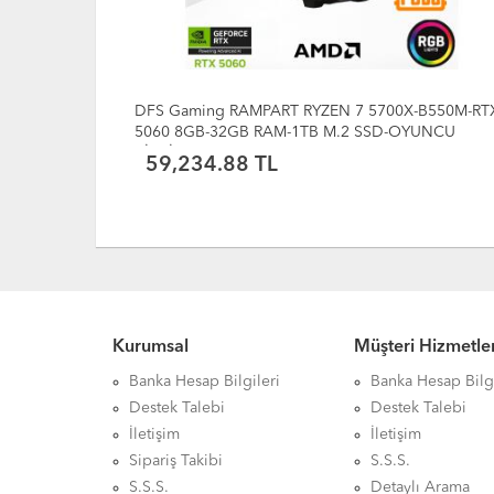
-B550M-RTX
DFS Gaming MIRAGE RYZEN 5 5600X-B550M-RTX
YUNCU
5060 8GB-16GB RAM-512GB M.2 SSD-OYUNCU
BİLGİSAYARI
47,141.85 TL
Kurumsal
Müşteri Hizmetler
Banka Hesap Bilgileri
Banka Hesap Bilgi
Destek Talebi
Destek Talebi
İletişim
İletişim
Sipariş Takibi
S.S.S.
S.S.S.
Detaylı Arama