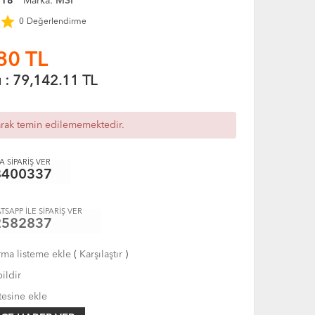
918
Marka:
MSI
star
0
Değerlendirme
80
TL
ı :
79,142.11
TL
arak temin edilememektedir.
 SİPARİŞ VER
8400337
TSAPP İLE SİPARİŞ VER
2582837
rma listeme ekle
(
Karşılaştır
)
ildir
tesine ekle