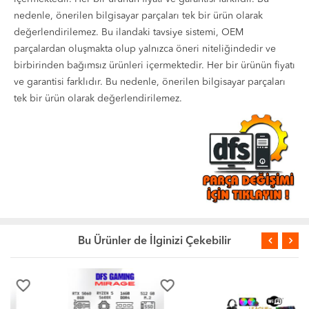
nedenle, önerilen bilgisayar parçaları tek bir ürün olarak
değerlendirilemez. Bu ilandaki tavsiye sistemi, OEM
parçalardan oluşmakta olup yalnızca öneri niteliğindedir ve
birbirinden bağımsız ürünleri içermektedir. Her bir ürünün fiyatı
ve garantisi farklıdır. Bu nedenle, önerilen bilgisayar parçaları
tek bir ürün olarak değerlendirilemez.
Bu Ürünler de İlginizi Çekebilir
favorite_border
favorite_border