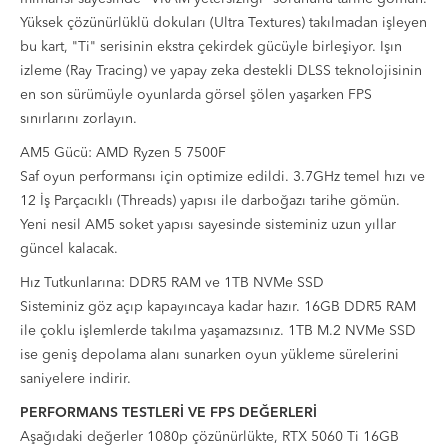
Yüksek çözünürlüklü dokuları (Ultra Textures) takılmadan işleyen
bu kart, "Ti" serisinin ekstra çekirdek gücüyle birleşiyor. Işın
izleme (Ray Tracing) ve yapay zeka destekli DLSS teknolojisinin
en son sürümüyle oyunlarda görsel şölen yaşarken FPS
sınırlarını zorlayın.
AM5 Gücü: AMD Ryzen 5 7500F
Saf oyun performansı için optimize edildi. 3.7GHz temel hızı ve
12 İş Parçacıklı (Threads) yapısı ile darboğazı tarihe gömün.
Yeni nesil AM5 soket yapısı sayesinde sisteminiz uzun yıllar
güncel kalacak.
Hız Tutkunlarına: DDR5 RAM ve 1TB NVMe SSD
Sisteminiz göz açıp kapayıncaya kadar hazır. 16GB DDR5 RAM
ile çoklu işlemlerde takılma yaşamazsınız. 1TB M.2 NVMe SSD
ise geniş depolama alanı sunarken oyun yükleme sürelerini
saniyelere indirir.
PERFORMANS TESTLERİ VE FPS DEĞERLERİ
Aşağıdaki değerler 1080p çözünürlükte,
RTX 5060 Ti 16GB