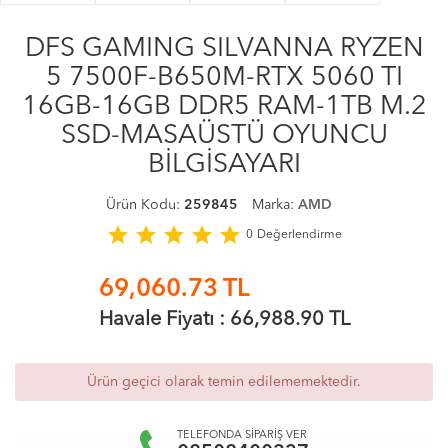
DFS GAMING SILVANNA RYZEN
5 7500F-B650M-RTX 5060 TI
16GB-16GB DDR5 RAM-1TB M.2
SSD-MASAÜSTÜ OYUNCU
BİLGİSAYARI
Ürün Kodu:
259845
Marka:
AMD
star
star
star
star
star
0
Değerlendirme
69,060.73
TL
Havale Fiyatı :
66,988.90
TL
Ürün geçici olarak temin edilememektedir.
TELEFONDA SİPARİŞ VER