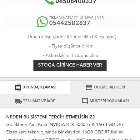
08508400337
TIKLA WHATSAPP İLE SİPARİŞ VER
05442582837
·
Ürünü karşılaştırma listeme ekle
(
Karşılaştır
)
·
Fiyatı düşünce bildir
·
Aklımdakiler listesine ekle
STOGA GIRINCE HABER VER
receipt
credit_card
ÜRÜN AÇIKLAMASI
ÖDEME BİLGİLERİ
local_shipping
comment
TESLİMAT VE İADE
MÜŞTERİ YORUMLARI
NEDEN BU SİSTEMİ TERCİH ETMELİSİNİZ?
Grafiklerin Yeni Kralı: NVIDIA RTX 5060 Ti & 16GB GDDR7
Ekran kartı teknolojisinde bir devrim!
16GB GDDR7 bellek
mimarisi sayesinde "VRAM yetersizliği" sorununu tarihe gömün.