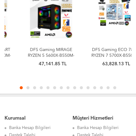
DFS Gaming MIRAGE
DFS Gaming ECO 78X-
RYZEN 5 5600X-B550M-
RYZEN 7 5700X-B550M-
RTX 5060 8GB-16GB
RTX 5060 8GB-32GB
47,141.85 TL
63,828.13 TL
RAM-512GB M.2 SSD-
RAM-1TB M.2 SSD-SIVI
OYUNCU BİLGİSAYARI
SOĞUTMALI-OYUNCU
BİLGİSAYARI
Kurumsal
Müşteri Hizmetleri
Banka Hesap Bilgileri
Banka Hesap Bilgileri
Destek Talebi
Destek Talebi