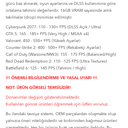
gücü baz alınarak, oyun ayarlarına ve DLSS kullanımına göre
ortalama tahmini değerlerdir. 16GB VRAM sayesinde anlık
takılmalar (drop) minimize edilmiştir.
Cyberpunk 2077:
110 - 130+ FPS (DLSS Açık / Ultra)
GTA 5:
165 - 185+ FPS (Very High / MSAA x4)
Valorant:
450 - 550+ FPS (Yüksek Ayarlar)
Counter-Strike 2:
400 - 500+ FPS (Rekabetçi Ayarlar)
Call of Duty (Warzone/MW3):
155 - 175 FPS (Balanced/High)
Red Dead Redemption 2:
110 - 125 FPS (Ultra Textures)
Battlefield 6:
125 - 145 FPS (Tahmini / High)
!!! ÖNEMLİ BİLGİLENDİRME VE YASAL UYARI !!!
NOT: ÜRÜN GÖRSELİ TEMSİLİDİR!
Donanımlar değişim gösterebilmektedir.
Kullanılan güncel ürünleri öğrenmek için lütfen sorunuz.
Bu ilandaki tavsiye sistemi, OEM parçalardan oluşmakta olup
yalnızca öneri niteliğindedir ve birbirinden bağımsız ürünleri
içermektedir. Her bir ürünün fiyatı ve garantisi farklıdır. Bu