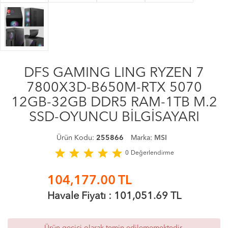
DFS GAMING LING RYZEN 7
7800X3D-B650M-RTX 5070
12GB-32GB DDR5 RAM-1TB M.2
SSD-OYUNCU BİLGİSAYARI
Ürün Kodu:
255866
Marka:
MSI
star
star
star
star
star
0
Değerlendirme
104,177.00
TL
Havale Fiyatı :
101,051.69
TL