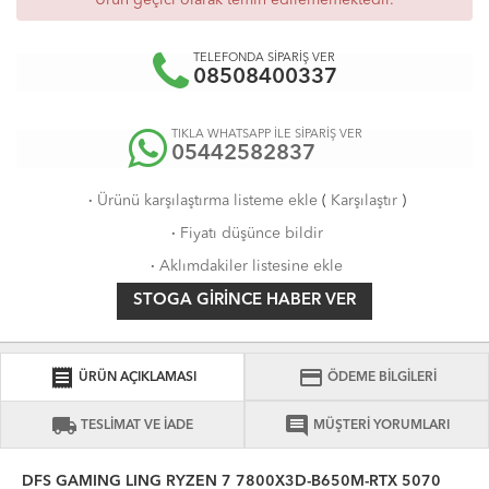
Ürün geçici olarak temin edilememektedir.
TELEFONDA SİPARİŞ VER
08508400337
TIKLA WHATSAPP İLE SİPARİŞ VER
05442582837
·
Ürünü karşılaştırma listeme ekle
(
Karşılaştır
)
·
Fiyatı düşünce bildir
·
Aklımdakiler listesine ekle
STOGA GIRINCE HABER VER
receipt
credit_card
ÜRÜN AÇIKLAMASI
ÖDEME BİLGİLERİ
local_shipping
comment
TESLİMAT VE İADE
MÜŞTERİ YORUMLARI
DFS GAMING LING RYZEN 7 7800X3D-B650M-RTX 5070