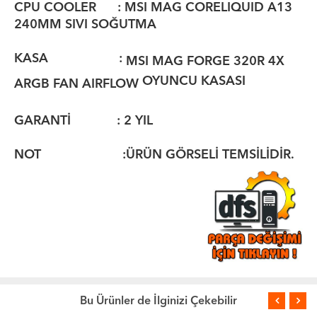
CPU COOLER : MSI MAG CORELIQUID A13
240MM SIVI SOĞUTMA
KASA :
MSI MAG FORGE 320R 4X
OYUNCU KASASI
ARGB FAN AIRFLOW
GARANTİ : 2 YIL
NOT :ÜRÜN GÖRSELİ TEMSİLİDİR.
Bu Ürünler de İlginizi Çekebilir