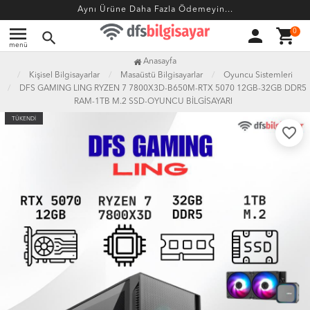
Aynı Ürüne Daha Fazla Ödemeyin...
menu
person
shopping_cart
0
search
menü
Anasayfa
Kişisel Bilgisayarlar
Masaüstü Bilgisayarlar
Oyuncu Sistemleri
DFS GAMING LING RYZEN 7 7800X3D-B650M-RTX 5070 12GB-32GB DDR5
RAM-1TB M.2 SSD-OYUNCU BİLGİSAYARI
TÜKENDİ
favorite_border