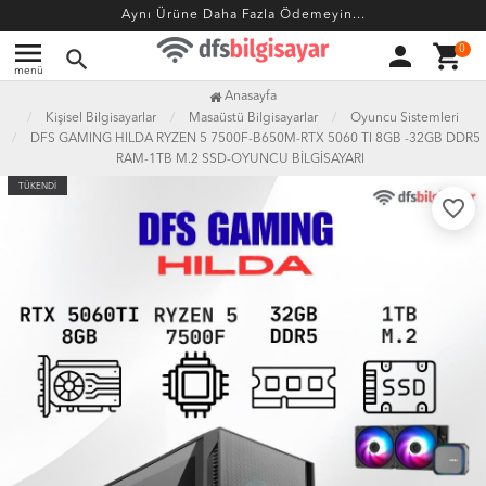
Aynı Ürüne Daha Fazla Ödemeyin...
menu
person
shopping_cart
0
search
menü
Anasayfa
Kişisel Bilgisayarlar
Masaüstü Bilgisayarlar
Oyuncu Sistemleri
DFS GAMING HILDA RYZEN 5 7500F-B650M-RTX 5060 TI 8GB -32GB DDR5
RAM-1TB M.2 SSD-OYUNCU BİLGİSAYARI
TÜKENDİ
favorite_border