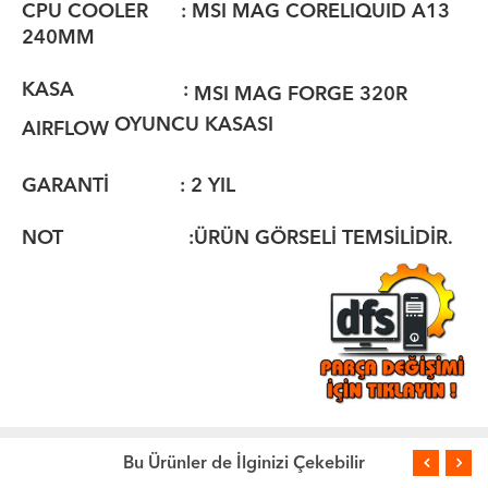
CPU COOLER : MSI MAG CORELIQUID A13
240MM
KASA :
MSI MAG FORGE 320R
OYUNCU KASASI
AIRFLOW
GARANTİ : 2 YIL
NOT :ÜRÜN GÖRSELİ TEMSİLİDİR.
Bu Ürünler de İlginizi Çekebilir