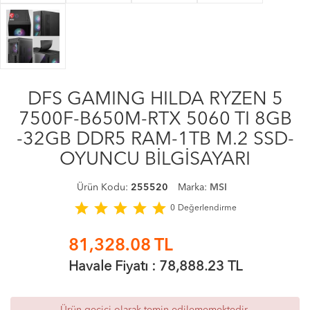
DFS GAMING HILDA RYZEN 5
7500F-B650M-RTX 5060 TI 8GB
-32GB DDR5 RAM-1TB M.2 SSD-
OYUNCU BİLGİSAYARI
Ürün Kodu:
255520
Marka:
MSI
star
star
star
star
star
0
Değerlendirme
81,328.08
TL
Havale Fiyatı :
78,888.23
TL