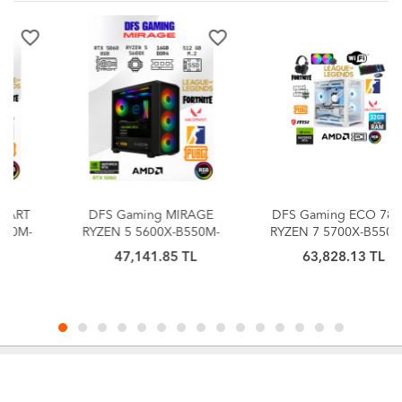
favorite_border
favorite_border
DFS Gaming MIRAGE
DFS Gaming ECO 78X-
RYZEN 5 5600X-B550M-
RYZEN 7 5700X-B550M-
RTX 5060 8GB-16GB
RTX 5060 8GB-32GB
47,141.85 TL
63,828.13 TL
RAM-512GB M.2 SSD-
RAM-1TB M.2 SSD-SIVI
OYUNCU BİLGİSAYARI
SOĞUTMALI-OYUNCU
BİLGİSAYARI