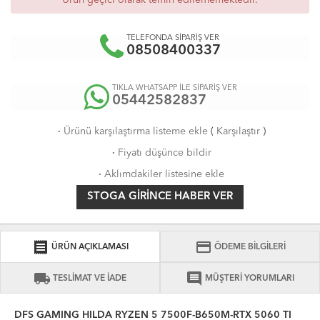
Ürün geçici olarak temin edilememektedir.
TELEFONDA SİPARİŞ VER
08508400337
TIKLA WHATSAPP İLE SİPARİŞ VER
05442582837
·
Ürünü karşılaştırma listeme ekle
(
Karşılaştır
)
·
Fiyatı düşünce bildir
·
Aklımdakiler listesine ekle
STOGA GIRINCE HABER VER
receipt
credit_card
ÜRÜN AÇIKLAMASI
ÖDEME BİLGİLERİ
local_shipping
comment
TESLİMAT VE İADE
MÜŞTERİ YORUMLARI
DFS GAMING HILDA RYZEN 5 7500F-B650M-RTX 5060 TI