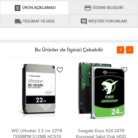
receipt
credit_card
ÜRÜN AÇIKLAMASI
ÖDEME BİLGİLERİ
local_shipping
comment
TESLİMAT VE İADE
MÜŞTERİ YORUMLARI
Bu Ürünler de İlginizi Çekebilir
favorite_border
favorite_border
WD Ultrastar 3.5 inc 22TB
Seagate Exos X24 24TB
7200RPM 512MB HC570
Kurumsal Sabit Disk HDD