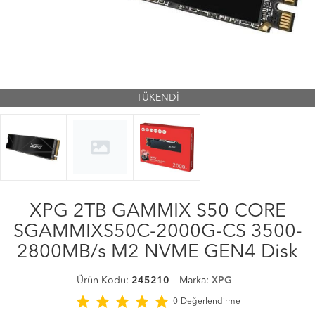
TÜKENDİ
XPG 2TB GAMMIX S50 CORE
SGAMMIXS50C-2000G-CS 3500-
2800MB/s M2 NVME GEN4 Disk
Ürün Kodu:
245210
Marka:
XPG
star
star
star
star
star
0
Değerlendirme