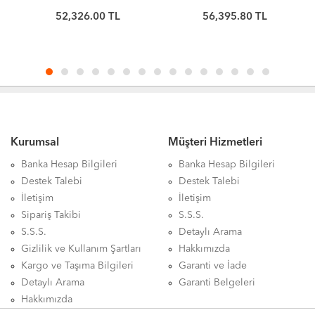
0F48155
SATA 6Gb/s 512MB
52,326.00 TL
56,395.80 TL
WUH722222ALE6L4 Sabit
Önbellek 7200 RPM 512e
Disk
CMR 3.5in Sabit Disk
ST24000NM000H
Kurumsal
Müşteri Hizmetleri
Banka Hesap Bilgileri
Banka Hesap Bilgileri
Destek Talebi
Destek Talebi
İletişim
İletişim
Sipariş Takibi
S.S.S.
S.S.S.
Detaylı Arama
Gizlilik ve Kullanım Şartları
Hakkımızda
Kargo ve Taşıma Bilgileri
Garanti ve İade
Detaylı Arama
Garanti Belgeleri
Hakkımızda