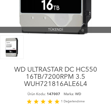
TÜKENDİ
WD ULTRASTAR DC HC550
16TB/7200RPM 3.5
WUH721816ALE6L4
Ürün Kodu:
147007
Marka:
WD
star
star
star
star
star
1
Değerlendirme