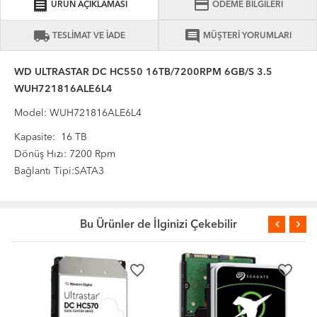
receipt
credit_card
ÜRÜN AÇIKLAMASI
ÖDEME BİLGİLERİ
local_shipping
comment
TESLİMAT VE İADE
MÜŞTERİ YORUMLARI
WD ULTRASTAR DC HC550 16TB/7200RPM 6GB/S 3.5
WUH721816ALE6L4
Model: WUH721816ALE6L4
Kapasite: 16 TB
Dönüş Hızı: 7200 Rpm
Bağlantı Tipi:SATA3
Bu Ürünler de İlginizi Çekebilir
favorite_border
favorite_border