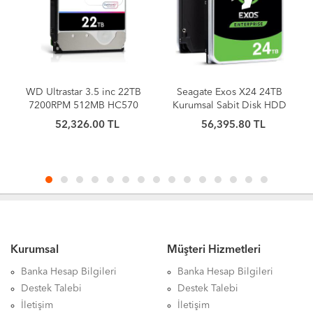
WD Ultrastar 3.5 inc 22TB
Seagate Exos X24 24TB
7200RPM 512MB HC570
Kurumsal Sabit Disk HDD
0F48155
SATA 6Gb/s 512MB
52,326.00 TL
56,395.80 TL
WUH722222ALE6L4 Sabit
Önbellek 7200 RPM 512e
Disk
CMR 3.5in Sabit Disk
ST24000NM000H
Kurumsal
Müşteri Hizmetleri
Banka Hesap Bilgileri
Banka Hesap Bilgileri
Destek Talebi
Destek Talebi
İletişim
İletişim