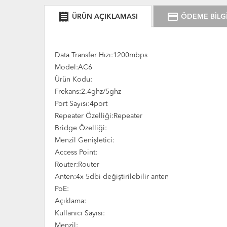
receipt
credit_card
ÜRÜN AÇIKLAMASI
ÖDEME BİLGİ
Data Transfer Hızı:1200mbps
Model:AC6
Ürün Kodu:
Frekans:2.4ghz/5ghz
Port Sayısı:4port
Repeater Özelliği:Repeater
Bridge Özelliği:
Menzil Genişletici:
Access Point:
Router:Router
Anten:4x 5dbi değiştirilebilir anten
PoE:
Açıklama:
Kullanıcı Sayısı:
Menzil: