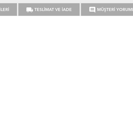
local_shipping
comment
LERİ
TESLİMAT VE İADE
MÜŞTERİ YORUM