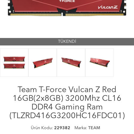
TÜKENDİ
Team T-Force Vulcan Z Red
16GB(2x8GB) 3200Mhz CL16
DDR4 Gaming Ram
(TLZRD416G3200HC16FDC01)
Ürün Kodu:
229382
Marka:
TEAM