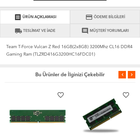
receipt
credit_card
ÜRÜN AÇIKLAMASI
ÖDEME BİLGİLERİ
local_shipping
comment
TESLİMAT VE İADE
MÜŞTERİ YORUMLARI
Team T-Force Vulcan Z Red 16GB(2x8GB) 3200Mhz CL16 DDR4
Gaming Ram (TLZRD416G3200HC16FDC01)
Bu Ürünler de İlginizi Çekebilir
favorite_border
favorite_border