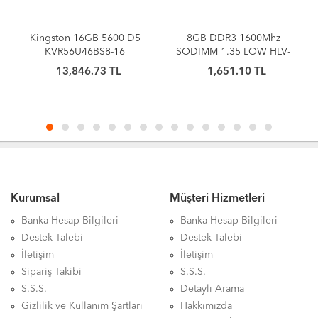
6GB 5600 D5
8GB DDR3 1600Mhz
4GB DDR3 16
6BS8-16
SODIMM 1.35 LOW HLV-
SODIMM 1.35 L
SOPC12800LW/8G HI-
SOPC12800LW/
6.73 TL
1,651.10 TL
1,046.43
LEVEL
LEVEL
Kurumsal
Müşteri Hizmetleri
Banka Hesap Bilgileri
Banka Hesap Bilgileri
Destek Talebi
Destek Talebi
İletişim
İletişim
Sipariş Takibi
S.S.S.
S.S.S.
Detaylı Arama
Gizlilik ve Kullanım Şartları
Hakkımızda