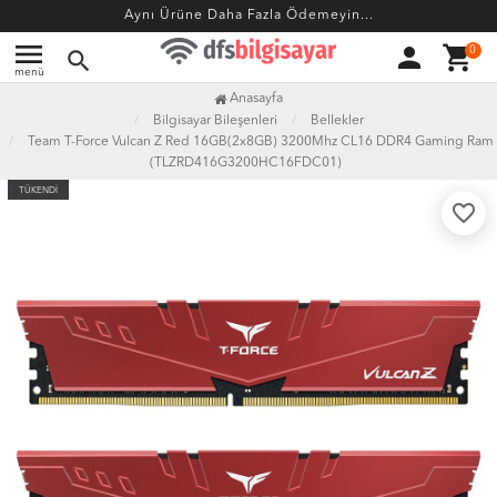
Aynı Ürüne Daha Fazla Ödemeyin...
menu
person
shopping_cart
0
search
menü
Anasayfa
Bilgisayar Bileşenleri
Bellekler
Team T-Force Vulcan Z Red 16GB(2x8GB) 3200Mhz CL16 DDR4 Gaming Ram
(TLZRD416G3200HC16FDC01)
TÜKENDİ
favorite_border