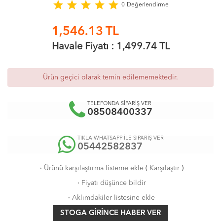
star
star
star
star
star
0
Değerlendirme
1,546.13
TL
Havale Fiyatı :
1,499.74
TL
Ürün geçici olarak temin edilememektedir.
TELEFONDA SİPARİŞ VER
08508400337
TIKLA WHATSAPP İLE SİPARİŞ VER
05442582837
·
Ürünü karşılaştırma listeme ekle
(
Karşılaştır
)
·
Fiyatı düşünce bildir
·
Aklımdakiler listesine ekle
STOGA GIRINCE HABER VER