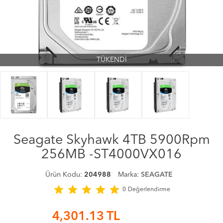
TÜKENDİ
Seagate Skyhawk 4TB 5900Rpm
256MB -ST4000VX016
Ürün Kodu:
204988
Marka:
SEAGATE
star
star
star
star
star
0
Değerlendirme
4,301.13
TL