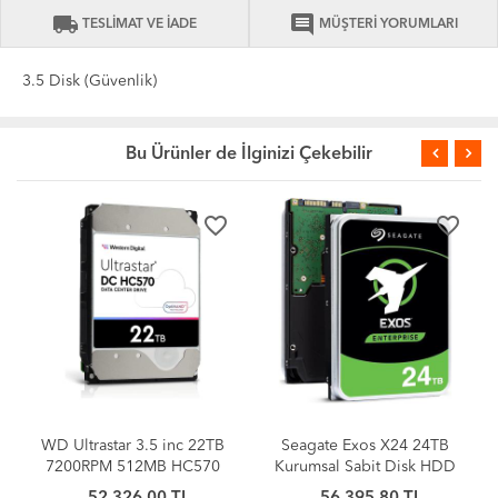
local_shipping
comment
TESLİMAT VE İADE
MÜŞTERİ YORUMLARI
3.5 Disk (Güvenlik)
Bu Ürünler de İlginizi Çekebilir
favorite_border
favorite_border
WD Ultrastar 3.5 inc 22TB
Seagate Exos X24 24TB
7200RPM 512MB HC570
Kurumsal Sabit Disk HDD
0F48155
SATA 6Gb/s 512MB