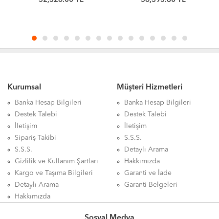
52,326.00 TL
56,395.80 TL
WUH722222ALE6L4 Sabit
Önbellek 7200 RPM 512e
Disk
CMR 3.5in Sabit Disk
ST24000NM000H
Kurumsal
Müşteri Hizmetleri
Banka Hesap Bilgileri
Banka Hesap Bilgileri
Destek Talebi
Destek Talebi
İletişim
İletişim
Sipariş Takibi
S.S.S.
S.S.S.
Detaylı Arama
Gizlilik ve Kullanım Şartları
Hakkımızda
Kargo ve Taşıma Bilgileri
Garanti ve İade
Detaylı Arama
Garanti Belgeleri
Hakkımızda
Sosyal Medya