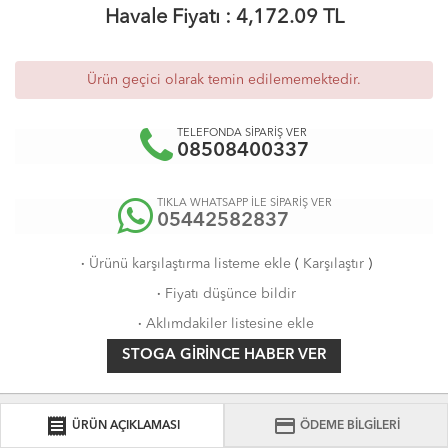
Havale Fiyatı :
4,172.09
TL
Ürün geçici olarak temin edilememektedir.
TELEFONDA SİPARİŞ VER
08508400337
TIKLA WHATSAPP İLE SİPARİŞ VER
05442582837
·
Ürünü karşılaştırma listeme ekle
(
Karşılaştır
)
·
Fiyatı düşünce bildir
·
Aklımdakiler listesine ekle
STOGA GIRINCE HABER VER
receipt
credit_card
ÜRÜN AÇIKLAMASI
ÖDEME BİLGİLERİ