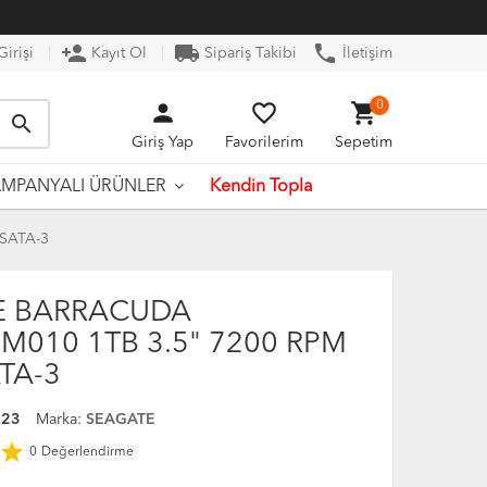
person_add
local_shipping
phone
irişi
Kayıt Ol
Sipariş Takibi
İletişim
person
favorite_border
shopping_cart
0
search
Giriş Yap
Favorilerim
Sepetim
Kendin Topla
MPANYALI ÜRÜNLER
SATA-3
E BARRACUDA
M010 1TB 3.5" 7200 RPM
TA-3
423
Marka:
SEAGATE
star
0
Değerlendirme