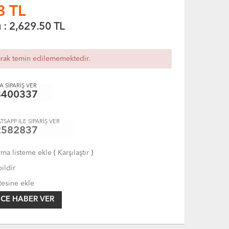
3
TL
ı :
2,629.50
TL
arak temin edilememektedir.
 SİPARİŞ VER
8400337
TSAPP İLE SİPARİŞ VER
2582837
rma listeme ekle
(
Karşılaştır
)
ildir
tesine ekle
CE HABER VER