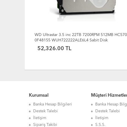
3.5 inc 22TB 7200RPM 512MB HC570
Seagate Exos X24 24TB K
22222ALE6L4 Sabit Disk
SATA 6Gb/s 512MB Önbe
3.5in Sabit Disk ST240
0 TL
56,395.80 TL
Kurumsal
Müşteri Hizmetler
Banka Hesap Bilgileri
Banka Hesap Bilgi
Destek Talebi
Destek Talebi
İletişim
İletişim
Sipariş Takibi
S.S.S.