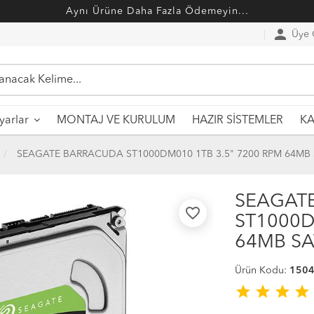
Aynı Ürüne Daha Fazla Ödemeyin...
person
Üye G
MONTAJ VE KURULUM
HAZIR SİSTEMLER
ayarlar
KA
SEAGATE BARRACUDA ST1000DM010 1TB 3.5" 7200 RPM 64MB 
SEAGAT
favorite_border
ST1000D
64MB SA
Ürün Kodu:
150
star
star
star
star