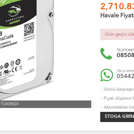
2,710.8
Havale Fiyat
Ürün geçici ol
TELEFONDA
0850
TIKLA WHA
0544
·
Ürünü karşılaştı
·
Fiyatı düşünce b
TÜKENDİ
·
Aklımdakiler lis
STOGA GIRIN