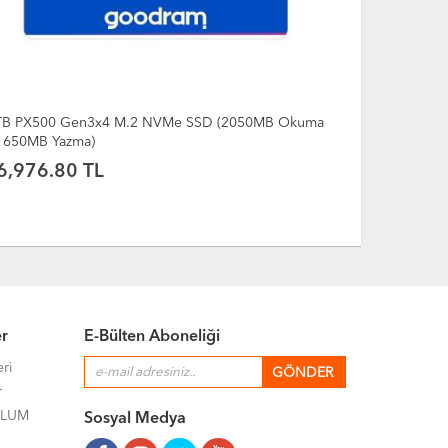
 (2050MB Okuma
PX600 1tb SSD – Pcıe Gen4, Nvme, 5000MB/S
Okuma, 3200MB/S Yazma, SSDPR-PX600-1K0-8
7,848.90 TL
er
E-Bülten Aboneliği
eri
r
ULUM
Sosyal Medya