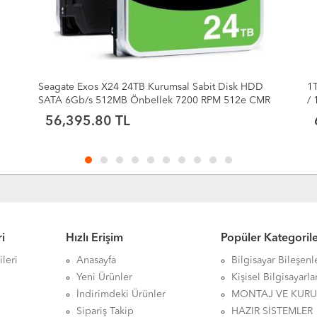
urumsal Sabit Disk HDD
1TB PX500 Gen3x4 M.2 NVMe SSD
llek 7200 RPM 512e CMR
/ 1650MB Yazma)
00NM000H
6,976.80 TL
i
Hızlı Erişim
Popüler Kategoril
leri
Anasayfa
Bilgisayar Bileşenl
Yeni Ürünler
Kişisel Bilgisayarla
İndirimdeki Ürünler
MONTAJ VE KUR
Sipariş Takip
HAZIR SİSTEMLER