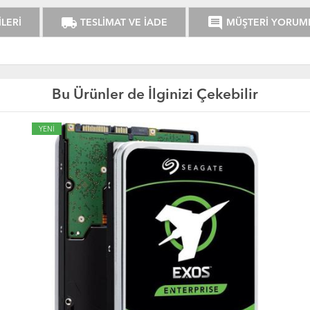
local_shipping
comment
LERİ
TESLİMAT VE İADE
MÜŞTERİ YORUM
Bu Ürünler de İlginizi Çekebilir