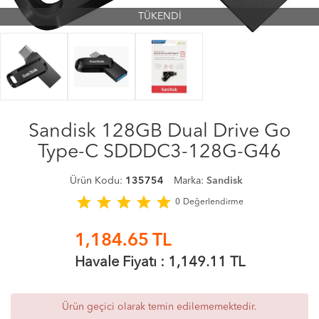
TÜKENDİ
Sandisk 128GB Dual Drive Go
Type-C SDDDC3-128G-G46
Ürün Kodu:
135754
Marka:
Sandisk
star
star
star
star
star
0
Değerlendirme
1,184.65
TL
Havale Fiyatı :
1,149.11
TL
Ürün geçici olarak temin edilememektedir.