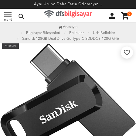
Aynı Ürüne Daha Fazla Ödemeyin...
menu
person
shopping_cart
0
search
menü
Anasayfa
Bilgisayar Bileşenleri
Bellekler
Usb Bellekler
Sandisk 128GB Dual Drive Go Type-C SDDDC3-128G-G46
TÜKENDİ
favorite_border