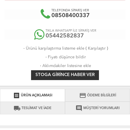
TELEFONDA SİPARİŞ VER
08508400337
TIKLA WHATSAPP İLE SİPARİŞ VER
05442582837
·
Ürünü karşılaştırma listeme ekle
(
Karşılaştır
)
·
Fiyatı düşünce bildir
·
Aklımdakiler listesine ekle
STOGA GIRINCE HABER VER
receipt
credit_card
ÜRÜN AÇIKLAMASI
ÖDEME BİLGİLERİ
local_shipping
comment
TESLİMAT VE İADE
MÜŞTERİ YORUMLARI