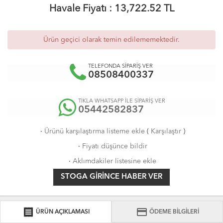
Havale Fiyatı :
13,722.52
TL
Ürün geçici olarak temin edilememektedir.
TELEFONDA SİPARİŞ VER
08508400337
TIKLA WHATSAPP İLE SİPARİŞ VER
05442582837
·
Ürünü karşılaştırma listeme ekle
(
Karşılaştır
)
·
Fiyatı düşünce bildir
·
Aklımdakiler listesine ekle
STOGA GIRINCE HABER VER
receipt
credit_card
ÜRÜN AÇIKLAMASI
ÖDEME BİLGİLERİ