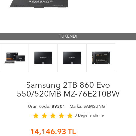
TÜKENDİ
Samsung 2TB 860 Evo
550/520MB MZ-76E2T0BW
Ürün Kodu:
89301
Marka:
SAMSUNG
star
star
star
star
star
0
Değerlendirme
14,146.93
TL