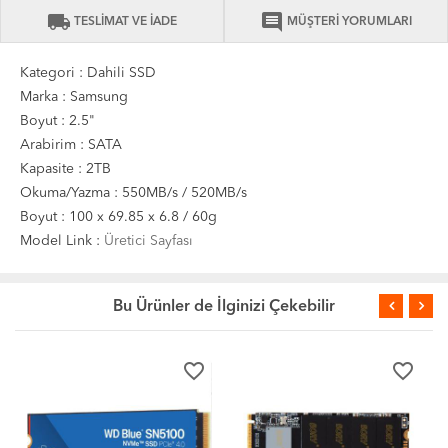
local_shipping
comment
TESLİMAT VE İADE
MÜŞTERİ YORUMLARI
Kategori : Dahili SSD
Marka : Samsung
Boyut : 2.5"
Arabirim : SATA
Kapasite : 2TB
Okuma/Yazma : 550MB/s / 520MB/s
Boyut : 100 x 69.85 x 6.8 / 60g
Model Link :
Üretici Sayfası
Bu Ürünler de İlginizi Çekebilir
favorite_border
favorite_border