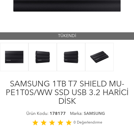
TÜKENDİ
SAMSUNG 1TB T7 SHIELD MU-
PE1T0S/WW SSD USB 3.2 HARİCİ
DİSK
Ürün Kodu:
178177
Marka:
SAMSUNG
star
star
star
star
star
0
Değerlendirme