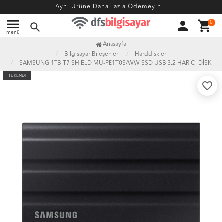
Aynı Ürüne Daha Fazla Ödemeyin...
menu
person
shopping_cart
0
search
menü
Anasayfa
Bilgisayar Bileşenleri
Harddiskler
SAMSUNG 1TB T7 SHIELD MU-PE1T0S/WW SSD USB 3.2 HARİCİ DİSK
TÜKENDİ
favorite_border