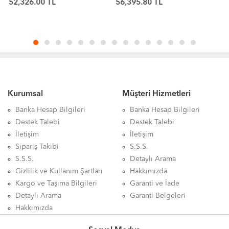
56,395.80 TL
6,976.80 TL
Önbellek 7200 RPM 512e
CMR 3.5in Sabit Disk
ST24000NM000H
Kurumsal
Müşteri Hizmetleri
Banka Hesap Bilgileri
Banka Hesap Bilgileri
Destek Talebi
Destek Talebi
İletişim
İletişim
Sipariş Takibi
S.S.S.
S.S.S.
Detaylı Arama
Gizlilik ve Kullanım Şartları
Hakkımızda
Kargo ve Taşıma Bilgileri
Garanti ve İade
Detaylı Arama
Garanti Belgeleri
Hakkımızda