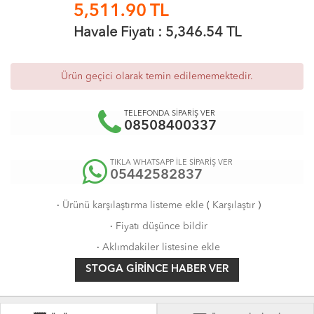
5,511.90
TL
Havale Fiyatı :
5,346.54
TL
Ürün geçici olarak temin edilememektedir.
TELEFONDA SİPARİŞ VER
08508400337
TIKLA WHATSAPP İLE SİPARİŞ VER
05442582837
·
Ürünü karşılaştırma listeme ekle
(
Karşılaştır
)
·
Fiyatı düşünce bildir
·
Aklımdakiler listesine ekle
STOGA GIRINCE HABER VER