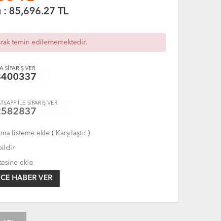
ı :
85,696.27
TL
arak temin edilememektedir.
 SİPARİŞ VER
8400337
TSAPP İLE SİPARİŞ VER
2582837
rma listeme ekle
(
Karşılaştır
)
ildir
tesine ekle
CE HABER VER