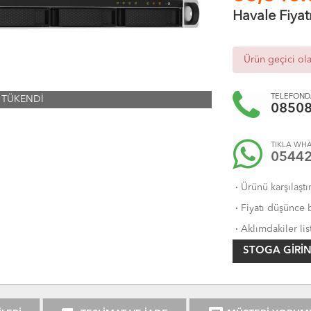
Havale Fiyat
Ürün geçici ol
TELEFONDA
TÜKENDİ
0850
TIKLA WHA
0544
·
Ürünü karşılaştı
·
Fiyatı düşünce b
·
Aklımdakiler lis
STOGA GIRIN