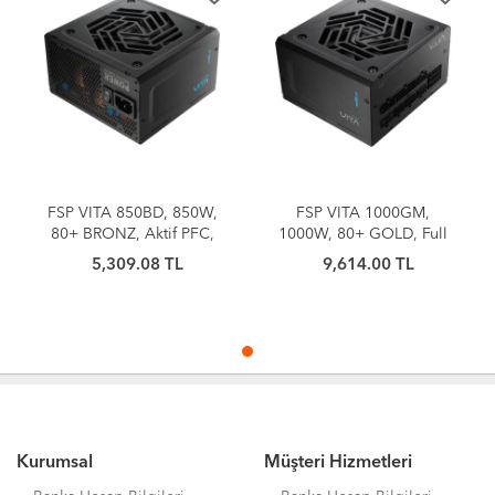
FSP VITA 850BD, 850W,
FSP VITA 1000GM,
80+ BRONZ, Aktif PFC,
1000W, 80+ GOLD, Full
GAMING, ATX, Power
Modüler, GAMING, ATX,
5,309.08 TL
9,614.00 TL
Supply (PSU)
Power Supply (PSU)
Kurumsal
Müşteri Hizmetleri