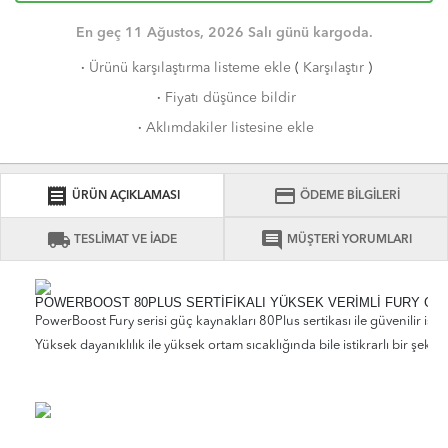
En geç 11 Ağustos, 2026 Salı günü kargoda.
·
Ürünü karşılaştırma listeme ekle
(
Karşılaştır
)
·
Fiyatı düşünce bildir
·
Aklımdakiler listesine ekle
receipt
credit_card
ÜRÜN AÇIKLAMASI
ÖDEME BİLGİLERİ
local_shipping
comment
TESLİMAT VE İADE
MÜŞTERİ YORUMLARI
POWERBOOST 80PLUS SERTİFİKALI YÜKSEK VERİMLİ FURY GÜ
PowerBoost Fury serisi güç kaynakları 80Plus sertikası ile güvenilir istikr
Yüksek dayanıklılık ile yüksek ortam sıcaklığında bile istikrarlı bir şeki