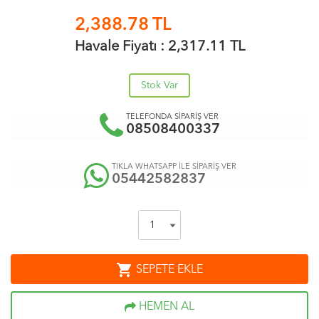
2,388.78
TL
Havale Fiyatı :
2,317.11
TL
Stok Var
TELEFONDA SİPARİŞ VER
08508400337
TIKLA WHATSAPP İLE SİPARİŞ VER
05442582837
shopping_cart
SEPETE EKLE
HEMEN AL