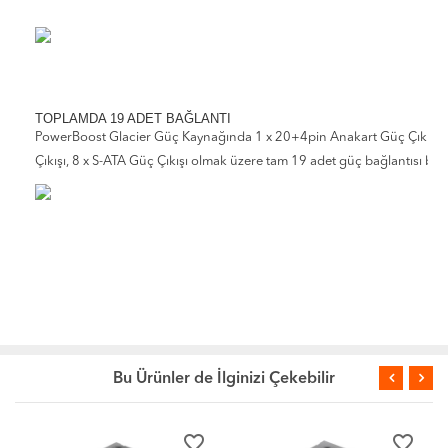
TOPLAMDA 19 ADET BAĞLANTI
PowerBoost Glacier Güç Kaynağında 1 x 20+4pin Anakart Güç Çıkışı, 1
Çıkışı, 8 x S-ATA Güç Çıkışı olmak üzere tam 19 adet güç bağlantısı bu
Bu Ürünler de İlginizi Çekebilir
favorite_border
favorite_border