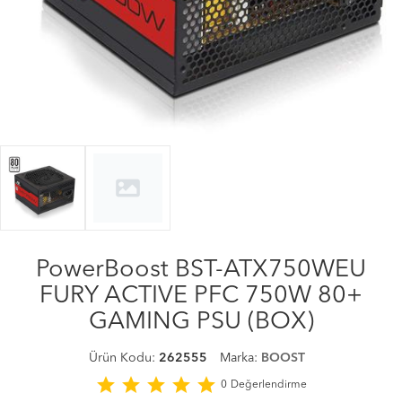
PowerBoost BST-ATX750WEU
FURY ACTIVE PFC 750W 80+
GAMING PSU (BOX)
Ürün Kodu:
262555
Marka:
BOOST
star
star
star
star
star
0
Değerlendirme