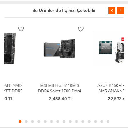
Bu Ürünler de İlginizi Çekebilir
favorite_border
favorite_border
MSI MB Pro H610M-S
ASUS B650M-AYW WIFI
DDR4 Soket 1700 Ddr4
AM5 ANAKART + Amd
3200(OC) HDMI M.2
Ryzen 7 9800X3D AM5
3,488.40 TL
29,593.45 TL
USB3.2 1x 1G LAN mATX
ANAKART+İŞLEMCİ
BUNDLE