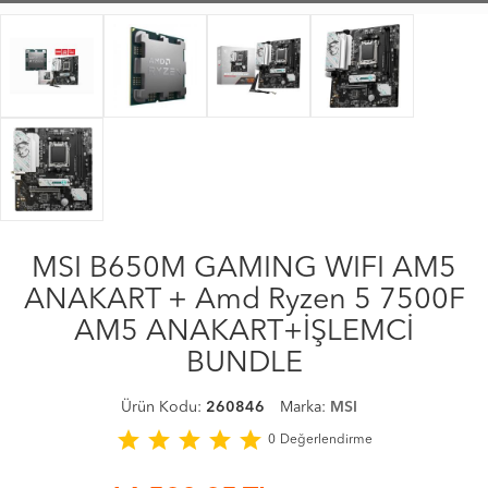
MSI B650M GAMING WIFI AM5
ANAKART + Amd Ryzen 5 7500F
AM5 ANAKART+İŞLEMCİ
BUNDLE
Ürün Kodu:
260846
Marka:
MSI
star
star
star
star
star
0
Değerlendirme