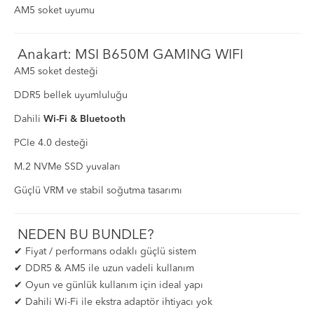
AM5 soket uyumu
Anakart: MSI B650M GAMING WIFI
AM5 soket desteği
DDR5 bellek uyumluluğu
Dahili
Wi-Fi & Bluetooth
PCIe 4.0 desteği
M.2 NVMe SSD yuvaları
Güçlü VRM ve stabil soğutma tasarımı
NEDEN BU BUNDLE?
✔ Fiyat / performans odaklı güçlü sistem
✔ DDR5 & AM5 ile uzun vadeli kullanım
✔ Oyun ve günlük kullanım için ideal yapı
✔ Dahili Wi-Fi ile ekstra adaptör ihtiyacı yok