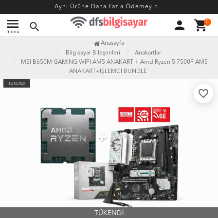
Aynı Ürüne Daha Fazla Ödemeyin...
menu
person
shopping_cart
0
search
menü
Anasayfa
Bilgisayar Bileşenleri
Anakartlar
MSI B650M GAMING WIFI AM5 ANAKART + Amd Ryzen 5 7500F AM5
ANAKART+İŞLEMCİ BUNDLE
TÜKENDİ
favorite_border
TÜKENDİ