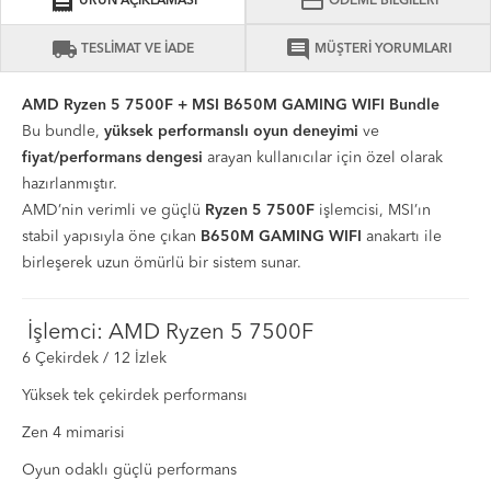
receipt
credit_card
ÜRÜN AÇIKLAMASI
ÖDEME BİLGİLERİ
local_shipping
comment
TESLİMAT VE İADE
MÜŞTERİ YORUMLARI
AMD Ryzen 5 7500F + MSI B650M GAMING WIFI Bundle
Bu bundle,
yüksek performanslı oyun deneyimi
ve
fiyat/performans dengesi
arayan kullanıcılar için özel olarak
hazırlanmıştır.
AMD’nin verimli ve güçlü
Ryzen 5 7500F
işlemcisi, MSI’ın
stabil yapısıyla öne çıkan
B650M GAMING WIFI
anakartı ile
birleşerek uzun ömürlü bir sistem sunar.
İşlemci: AMD Ryzen 5 7500F
6 Çekirdek / 12 İzlek
Yüksek tek çekirdek performansı
Zen 4 mimarisi
Oyun odaklı güçlü performans