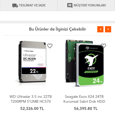
local_shipping
comment
TESLİMAT VE İADE
MÜŞTERİ YORUMLARI
Bu Ürünler de İlginizi Çekebilir
favorite_border
favorite_border
WD Ultrastar 3.5 inc 22TB
Seagate Exos X24 24TB
7200RPM 512MB HC570
Kurumsal Sabit Disk HDD
0F48155
SATA 6Gb/s 512MB
52,326.00 TL
56,395.80 TL
WUH722222ALE6L4 Sabit
Önbellek 7200 RPM 512e