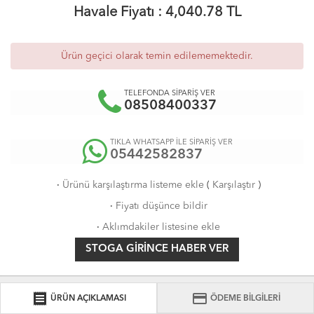
Havale Fiyatı :
4,040.78
TL
Ürün geçici olarak temin edilememektedir.
TELEFONDA SİPARİŞ VER
08508400337
TIKLA WHATSAPP İLE SİPARİŞ VER
05442582837
·
Ürünü karşılaştırma listeme ekle
(
Karşılaştır
)
·
Fiyatı düşünce bildir
·
Aklımdakiler listesine ekle
STOGA GIRINCE HABER VER
receipt
credit_card
ÜRÜN AÇIKLAMASI
ÖDEME BİLGİLERİ