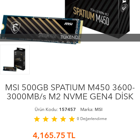
TÜKENDİ
MSI 500GB SPATIUM M450 3600-
3000MB/s M2 NVME GEN4 DİSK
Ürün Kodu:
157457
Marka:
MSI
star
star
star
star
star
0
Değerlendirme
4,165.75
TL