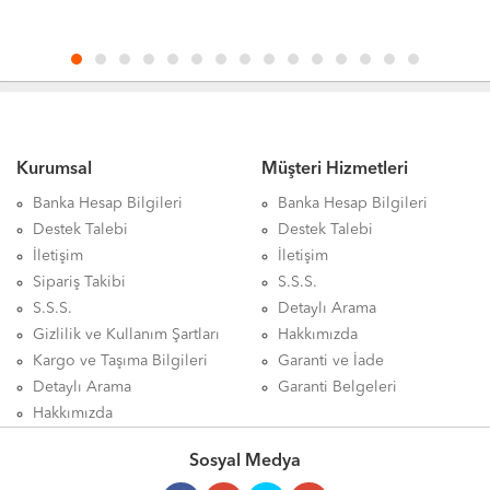
Disk
CMR 3.5in Sabit Disk
ST24000NM000H
Kurumsal
Müşteri Hizmetleri
Banka Hesap Bilgileri
Banka Hesap Bilgileri
Destek Talebi
Destek Talebi
İletişim
İletişim
Sipariş Takibi
S.S.S.
S.S.S.
Detaylı Arama
Gizlilik ve Kullanım Şartları
Hakkımızda
Kargo ve Taşıma Bilgileri
Garanti ve İade
Detaylı Arama
Garanti Belgeleri
Hakkımızda
Sosyal Medya