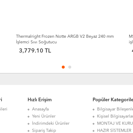
Thermalright Frozen Notte ARGB V2 Beyaz 240 mm
MSI MAG C
İşlemci Sıvı Soğutucu
işlemci Sıv
3,779.10 TL
4,418.
i
Hızlı Erişim
Popüler Kategoril
leri
Anasayfa
Bilgisayar Bileşenl
Yeni Ürünler
Kişisel Bilgisayarla
İndirimdeki Ürünler
MONTAJ VE KUR
Sipariş Takip
HAZIR SİSTEMLER