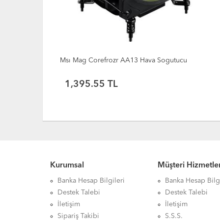
8)
Msı Mag Corefrozr AA13 Hava Sogutucu
1,395.55 TL
Kurumsal
Müşteri Hizmetler
Banka Hesap Bilgileri
Banka Hesap Bilgi
Destek Talebi
Destek Talebi
İletişim
İletişim
Sipariş Takibi
S.S.S.