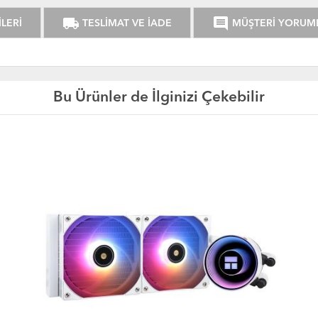
local_shipping
comment
LERİ
TESLİMAT VE İADE
MÜŞTERİ YORUM
Bu Ürünler de İlginizi Çekebilir