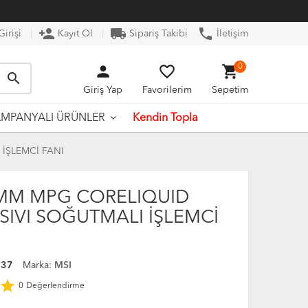
person_add
local_shipping
phone
irişi
Kayıt Ol
Sipariş Takibi
İletişim
person
favorite_border
shopping_cart
0
search
Giriş Yap
Favorilerim
Sepetim
Kendin Topla
MPANYALI ÜRÜNLER
İŞLEMCİ FANI
MM MPG CORELIQUID
 SIVI SOĞUTMALI İŞLEMCİ
137
Marka:
MSI
star
0
Değerlendirme