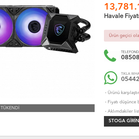
13,781.
Havale Fiyat
Ürün geçici ol
TELEFONDA
0850
TIKLA WHA
0544
·
Ürünü karşılaştı
·
Fiyatı düşünce b
TÜKENDİ
·
Aklımdakiler lis
STOGA GIRIN