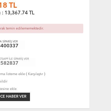
18
TL
ı :
13,367.74
TL
arak temin edilememektedir.
 SİPARİŞ VER
8400337
TSAPP İLE SİPARİŞ VER
2582837
rma listeme ekle
(
Karşılaştır
)
ildir
tesine ekle
CE HABER VER