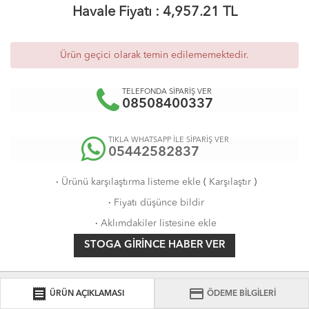
Havale Fiyatı :
4,957.21
TL
Ürün geçici olarak temin edilememektedir.
TELEFONDA SİPARİŞ VER
08508400337
TIKLA WHATSAPP İLE SİPARİŞ VER
05442582837
·
Ürünü karşılaştırma listeme ekle
(
Karşılaştır
)
·
Fiyatı düşünce bildir
·
Aklımdakiler listesine ekle
STOGA GIRINCE HABER VER
receipt
credit_card
ÜRÜN AÇIKLAMASI
ÖDEME BİLGİLERİ