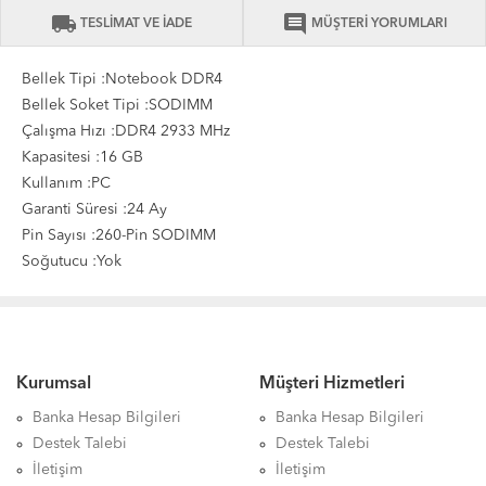
local_shipping
comment
TESLİMAT VE İADE
MÜŞTERİ YORUMLARI
Bellek Tipi :Notebook DDR4
Bellek Soket Tipi :SODIMM
Çalışma Hızı :DDR4 2933 MHz
Kapasitesi :16 GB
Kullanım :PC
Garanti Süresi :24 Ay
Pin Sayısı :260-Pin SODIMM
Soğutucu :Yok
Kurumsal
Müşteri Hizmetleri
Banka Hesap Bilgileri
Banka Hesap Bilgileri
Destek Talebi
Destek Talebi
İletişim
İletişim