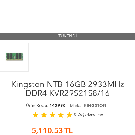
TÜKENDİ
Kingston NTB 16GB 2933MHz
DDR4 KVR29S21S8/16
Ürün Kodu:
142990
Marka:
KINGSTON
star
star
star
star
star
0
Değerlendirme
5,110.53
TL