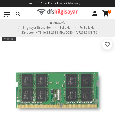
Aynı Ürüne Daha Fazla Ödemeyin...
menu
person
shopping_cart
0
search
menü
Anasayfa
Bilgisayar Bileşenleri
Bellekler
Pc Bellekleri
Kingston NTB 16GB 2933MHz DDR4 KVR29S21S8/16
TÜKENDİ
favorite_border