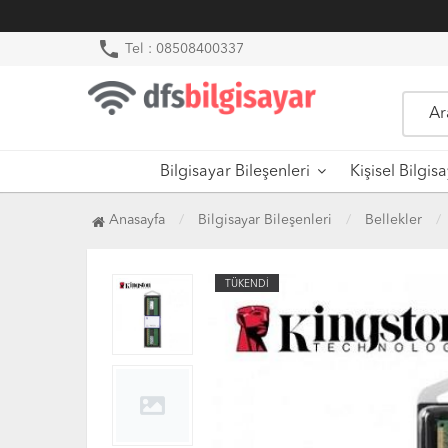
phone
Tel : 08508400337
Bilgisayar Bileşenleri
Kişisel Bilgis
Anasayfa
Bilgisayar Bileşenleri
Bellekler
TÜKENDİ