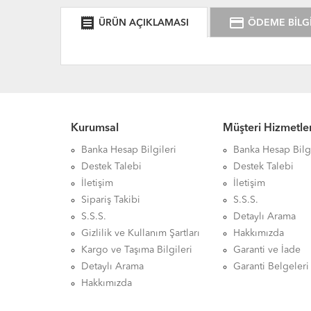
receipt
credit_card
ÜRÜN AÇIKLAMASI
ÖDEME BİLGİ
Kurumsal
Müşteri Hizmetler
Banka Hesap Bilgileri
Banka Hesap Bilgi
Destek Talebi
Destek Talebi
İletişim
İletişim
Sipariş Takibi
S.S.S.
S.S.S.
Detaylı Arama
Gizlilik ve Kullanım Şartları
Hakkımızda
Kargo ve Taşıma Bilgileri
Garanti ve İade
Detaylı Arama
Garanti Belgeleri
Hakkımızda