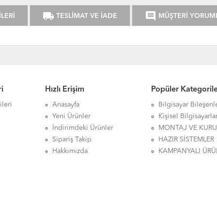
local_shipping
comment
LERİ
TESLİMAT VE İADE
MÜŞTERİ YORUM
i
Hızlı Erişim
Popüler Kategoril
leri
Anasayfa
Bilgisayar Bileşenl
Yeni Ürünler
Kişisel Bilgisayarla
İndirimdeki Ürünler
MONTAJ VE KUR
Sipariş Takip
HAZIR SİSTEMLER
Hakkımızda
KAMPANYALI ÜRÜ