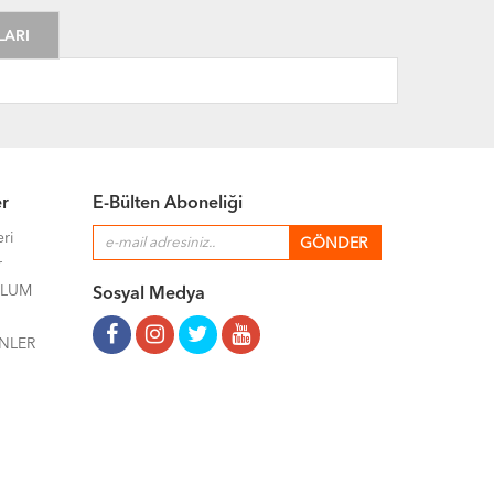
LARI
er
E-Bülten Aboneliği
eri
r
ULUM
Sosyal Medya
NLER