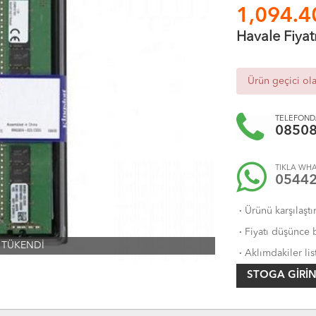
1,094.4
Havale Fiyat
Ürün geçici ol
TELEFONDA
0850
TIKLA WHA
0544
·
Ürünü karşılaştı
·
Fiyatı düşünce b
TÜKENDİ
·
Aklımdakiler lis
STOGA GIRIN