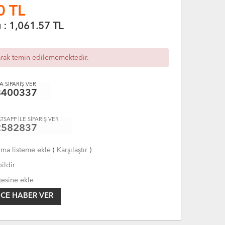
0
TL
ı :
1,061.57
TL
arak temin edilememektedir.
 SİPARİŞ VER
8400337
TSAPP İLE SİPARİŞ VER
2582837
rma listeme ekle
(
Karşılaştır
)
ildir
tesine ekle
CE HABER VER