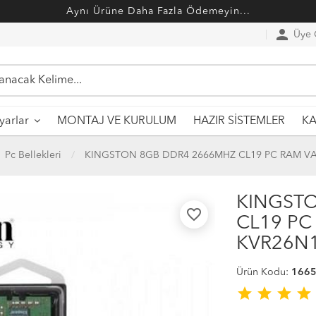
Aynı Ürüne Daha Fazla Ödemeyin...
person
Üye G
MONTAJ VE KURULUM
HAZIR SİSTEMLER
ayarlar
KA
Pc Bellekleri
KINGSTON 8GB DDR4 2666MHZ CL19 PC RAM VA
KINGST
favorite_border
CL19 PC
KVR26N1
Ürün Kodu:
166
star
star
star
star