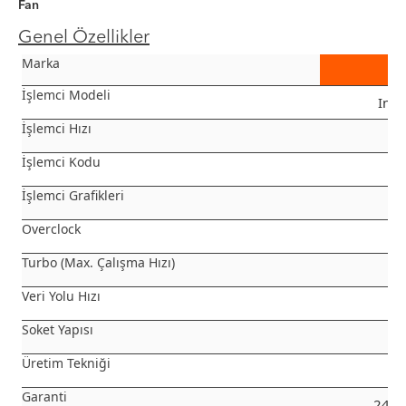
Fan
Genel Özellikler
Marka
İşlemci Modeli
Inte
İşlemci Hızı
2.
İşlemci Kodu
i5
İşlemci Grafikleri
Overclock
Turbo (Max. Çalışma Hızı)
4.
Veri Yolu Hızı
8
Soket Yapısı
Üretim Tekniği
1
Garanti
24 A