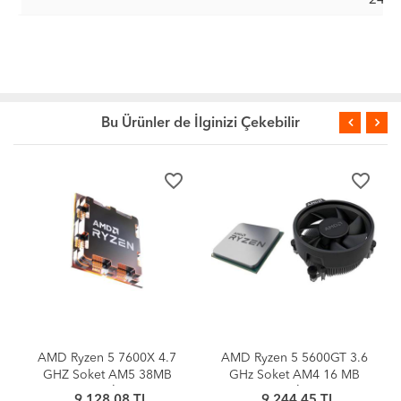
Bu Ürünler de İlginizi Çekebilir
order
favorite_border
favorite_border
AMD Ryzen 5 5600GT 3.6
AMD Ryzen 5 5600GT
GHz Soket AM4 16 MB
3.6GHz (Max 4.6GHz) 6
y
Cache 65 W İşlemci MPK
Çekirdek 16MB Önbellek
9,244.45 TL
9,011.70 TL