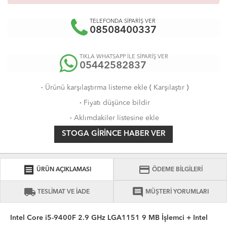
TELEFONDA SİPARİŞ VER
08508400337
TIKLA WHATSAPP İLE SİPARİŞ VER
05442582837
·
Ürünü karşılaştırma listeme ekle
(
Karşılaştır
)
·
Fiyatı düşünce bildir
·
Aklımdakiler listesine ekle
STOGA GIRINCE HABER VER
receipt
credit_card
ÜRÜN AÇIKLAMASI
ÖDEME BİLGİLERİ
local_shipping
comment
TESLİMAT VE İADE
MÜŞTERİ YORUMLARI
Intel Core i5-9400F 2.9 GHz LGA1151 9 MB İşlemci + Intel