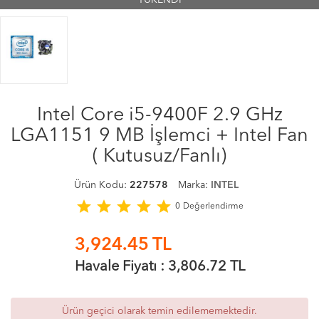
TÜKENDİ
Intel Core i5-9400F 2.9 GHz
LGA1151 9 MB İşlemci + Intel Fan
( Kutusuz/Fanlı)
Ürün Kodu:
227578
Marka:
INTEL
star
star
star
star
star
0
Değerlendirme
3,924.45
TL
Havale Fiyatı :
3,806.72
TL
Ürün geçici olarak temin edilememektedir.