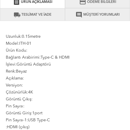
receipt
credit_card
ÜRÜN AÇIKLAMASI
ÖDEME BİLGİLERİ
local_shipping
comment
TESLİMAT VE İADE
MÜŞTERİ YORUMLARI
Uzunluk:0.15metre
Model:ITH-01
Ürün Kodu:
Bağlantı Arabirimi:Type-C & HDMI
İşlevi:Görüntü Adaptörü
Renk:Beyaz
Açıklama:
Versiyon:
Çözünürlük:4K
Görüntü Çıkış:
Pin Sayısı:
Görüntü Giriş:1port
Pin Sayısı-1:USB Type-C
:HDMI (çıkış)