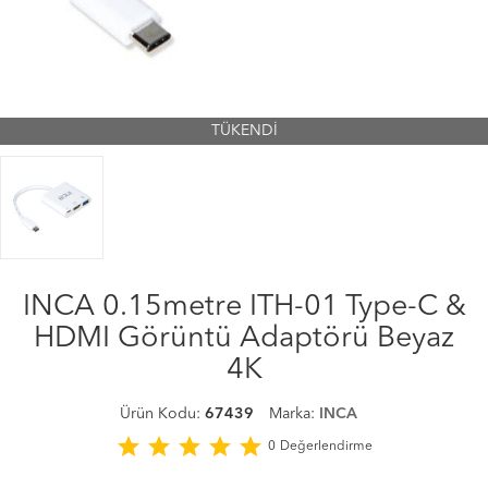
TÜKENDİ
INCA 0.15metre ITH-01 Type-C &
HDMI Görüntü Adaptörü Beyaz
4K
Ürün Kodu:
67439
Marka:
INCA
star
star
star
star
star
0
Değerlendirme