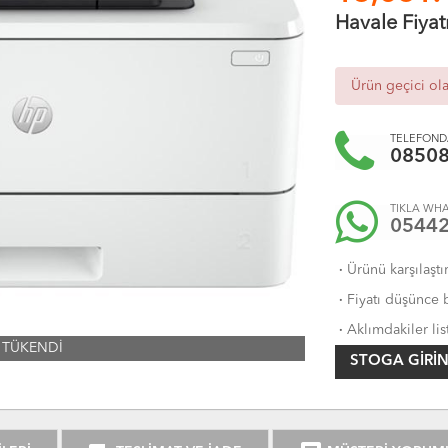
Havale Fiyat
Ürün geçici ol
TELEFONDA
0850
TIKLA WHA
0544
·
Ürünü karşılaştı
·
Fiyatı düşünce b
·
Aklımdakiler lis
TÜKENDİ
STOGA GIRIN