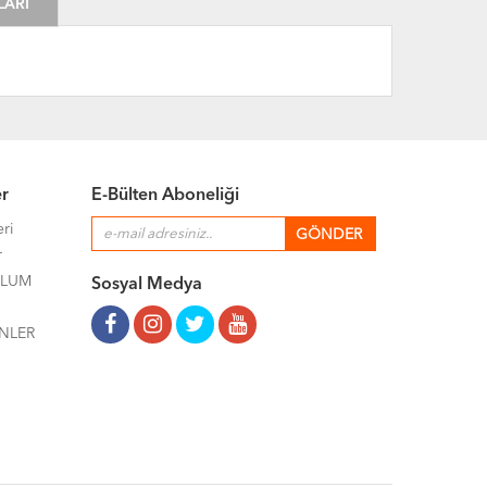
LARI
er
E-Bülten Aboneliği
eri
r
ULUM
Sosyal Medya
NLER