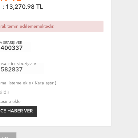
ı :
13,270.98
TL
arak temin edilememektedir.
 SİPARİŞ VER
8400337
TSAPP İLE SİPARİŞ VER
2582837
rma listeme ekle
(
Karşılaştır
)
ildir
tesine ekle
CE HABER VER