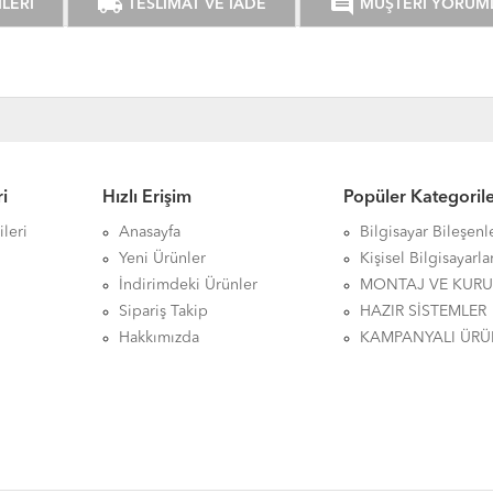
local_shipping
comment
LERİ
TESLİMAT VE İADE
MÜŞTERİ YORUM
i
Hızlı Erişim
Popüler Kategoril
leri
Anasayfa
Bilgisayar Bileşenl
Yeni Ürünler
Kişisel Bilgisayarla
İndirimdeki Ürünler
MONTAJ VE KUR
Sipariş Takip
HAZIR SİSTEMLER
Hakkımızda
KAMPANYALI ÜRÜ