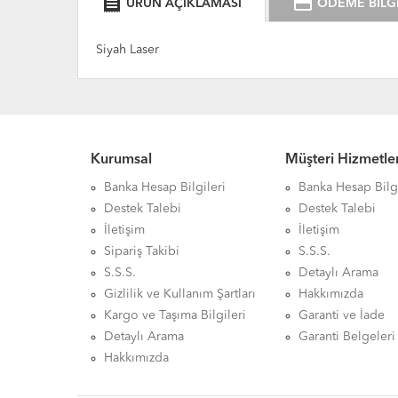
receipt
credit_card
ÜRÜN AÇIKLAMASI
ÖDEME BİLGİ
Siyah Laser
Kurumsal
Müşteri Hizmetler
Banka Hesap Bilgileri
Banka Hesap Bilgi
Destek Talebi
Destek Talebi
İletişim
İletişim
Sipariş Takibi
S.S.S.
S.S.S.
Detaylı Arama
Gizlilik ve Kullanım Şartları
Hakkımızda
Kargo ve Taşıma Bilgileri
Garanti ve İade
Detaylı Arama
Garanti Belgeleri
Hakkımızda