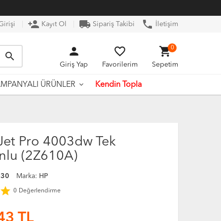
person_add
local_shipping
phone
irişi
Kayıt Ol
Sipariş Takibi
İletişim
person
favorite_border
shopping_cart
0
search
Giriş Yap
Favorilerim
Sepetim
Kendin Topla
MPANYALI ÜRÜNLER
Jet Pro 4003dw Tek
nlu (2Z610A)
130
Marka:
HP
star
0
Değerlendirme
43
TL