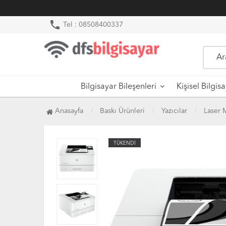
phone
Tel : 08508400337
Bilgisayar Bileşenleri
Kişisel Bilgis
Anasayfa
Baskı Ürünleri
Yazıcılar
Laser 
TÜKENDİ