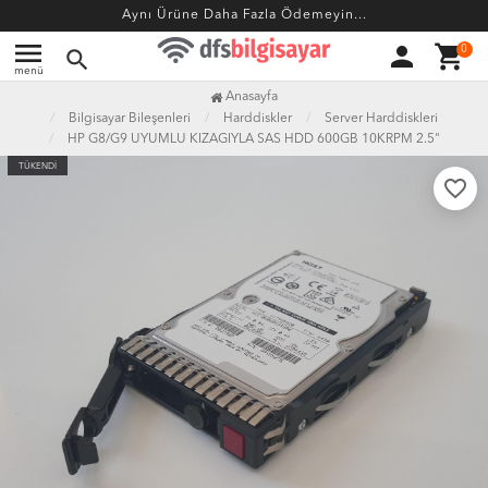
Aynı Ürüne Daha Fazla Ödemeyin...
menu
person
shopping_cart
0
search
menü
Anasayfa
Bilgisayar Bileşenleri
Harddiskler
Server Harddiskleri
HP G8/G9 UYUMLU KIZAGIYLA SAS HDD 600GB 10KRPM 2.5"
TÜKENDİ
favorite_border