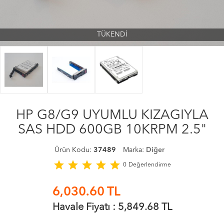
TÜKENDİ
HP G8/G9 UYUMLU KIZAGIYLA
SAS HDD 600GB 10KRPM 2.5"
Ürün Kodu:
37489
Marka:
Diğer
star
star
star
star
star
0
Değerlendirme
6,030.60
TL
Havale Fiyatı :
5,849.68
TL