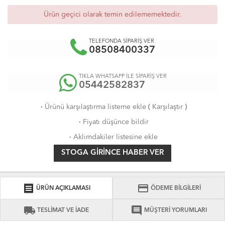
Ürün geçici olarak temin edilememektedir.
TELEFONDA SİPARİŞ VER
08508400337
TIKLA WHATSAPP İLE SİPARİŞ VER
05442582837
·
Ürünü karşılaştırma listeme ekle
(
Karşılaştır
)
·
Fiyatı düşünce bildir
·
Aklımdakiler listesine ekle
STOGA GIRINCE HABER VER
receipt
credit_card
ÜRÜN AÇIKLAMASI
ÖDEME BİLGİLERİ
local_shipping
comment
TESLİMAT VE İADE
MÜŞTERİ YORUMLARI