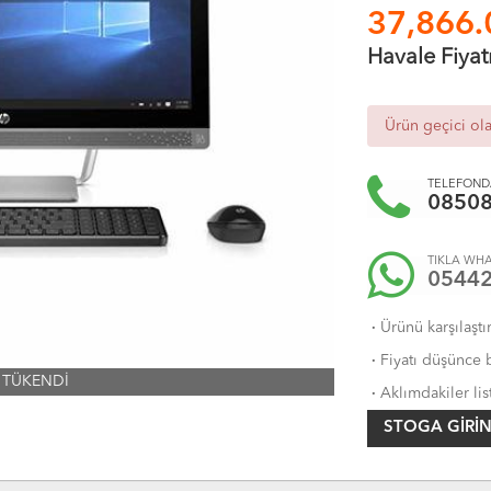
37,866.
Havale Fiyat
Ürün geçici ol
TELEFONDA
0850
TIKLA WHA
0544
·
Ürünü karşılaştı
·
Fiyatı düşünce b
TÜKENDİ
·
Aklımdakiler lis
STOGA GIRIN