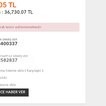
05
TL
ı :
36,730.07
TL
arak temin edilememektedir.
 SİPARİŞ VER
8400337
TSAPP İLE SİPARİŞ VER
2582837
rma listeme ekle
(
Karşılaştır
)
ildir
tesine ekle
CE HABER VER