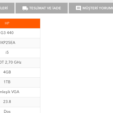
local_shipping
comment
LERİ
TESLİMAT VE İADE
MÜŞTERİ YORUM
HP
G3 440
1KP25EA
i5
0T 2,70 GHz
4GB
1TB
mleşik VGA
23.8
Dos