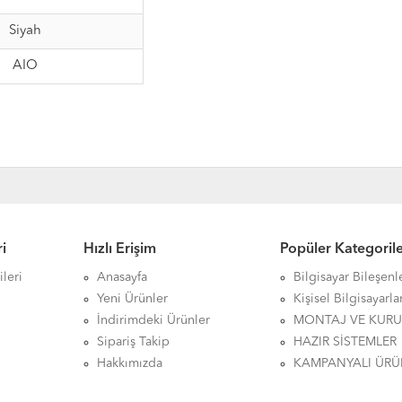
Siyah
AIO
i
Hızlı Erişim
Popüler Kategoril
leri
Anasayfa
Bilgisayar Bileşenl
Yeni Ürünler
Kişisel Bilgisayarla
İndirimdeki Ürünler
MONTAJ VE KUR
Sipariş Takip
HAZIR SİSTEMLER
Hakkımızda
KAMPANYALI ÜRÜ