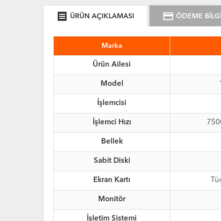
receipt
credit_card
ÜRÜN AÇIKLAMASI
ÖDEME BİLGİ
Marka
Ürün Ailesi
Model
İşlemcisi
İşlemci Hızı
750
Bellek
Sabit Diski
Ekran Kartı
Tü
Monitör
İşletim Sistemi