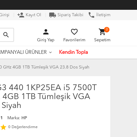
person_add
local_shipping
phone
irişi
Kayıt Ol
Sipariş Takibi
İletişim
person
favorite_border
shopping_cart
0
search
Giriş Yap
Favorilerim
Sepetim
Kendin Topla
MPANYALI ÜRÜNLER
0 GHz 4GB 1TB Tümleşik VGA 23.8 Dos Siyah
G3 440 1KP25EA i5 7500T
 4GB 1TB Tümleşik VGA
 Siyah
41
Marka:
HP
star
0
Değerlendirme