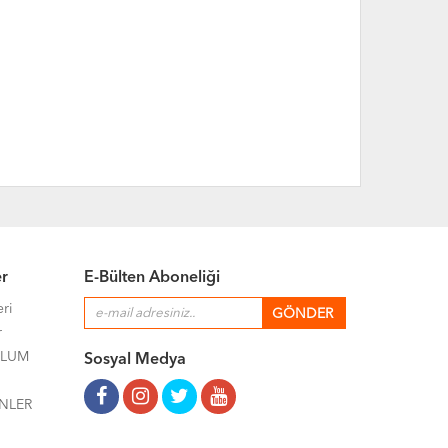
er
E-Bülten Aboneliği
eri
r
ULUM
Sosyal Medya
NLER