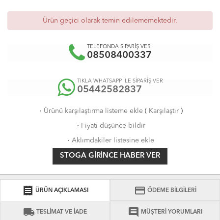
Ürün geçici olarak temin edilememektedir.
TELEFONDA SİPARİŞ VER
08508400337
TIKLA WHATSAPP İLE SİPARİŞ VER
05442582837
·
Ürünü karşılaştırma listeme ekle
(
Karşılaştır
)
·
Fiyatı düşünce bildir
·
Aklımdakiler listesine ekle
STOGA GIRINCE HABER VER
receipt
credit_card
ÜRÜN AÇIKLAMASI
ÖDEME BİLGİLERİ
local_shipping
comment
TESLİMAT VE İADE
MÜŞTERİ YORUMLARI