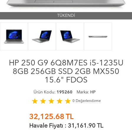
TÜKENDİ
HP 250 G9 6Q8M7ES i5-1235U
8GB 256GB SSD 2GB MX550
15.6" FDOS
Ürün Kodu:
195260
Marka:
HP
star
star
star
star
star
0
Değerlendirme
32,125.68
TL
Havale Fiyatı :
31,161.90
TL