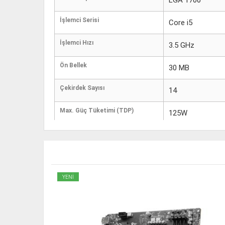
LGA 1700
İşlemci Serisi
Core i5
İşlemci Hızı
3.5 GHz
Ön Bellek
30 MB
Çekirdek Sayısı
14
Max. Güç Tüketimi (TDP)
125W
Garanti Süresi
2 Yıl
YENİ