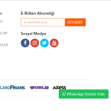
er
E-Bülten Aboneliği
eri
r
ULUM
Sosyal Medya
NLER
WhatsApp Destek Hattı