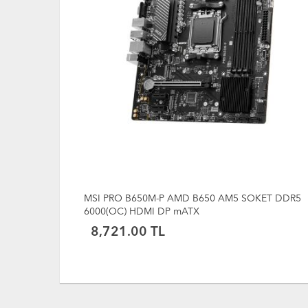
KET DDR5
ASUS B650M-AYW WIFI AM5 ANAKART + Amd
Ryzen 7 7800X3D AM5 ANAKART+İŞLEMCİ BUND
23,488.75 TL