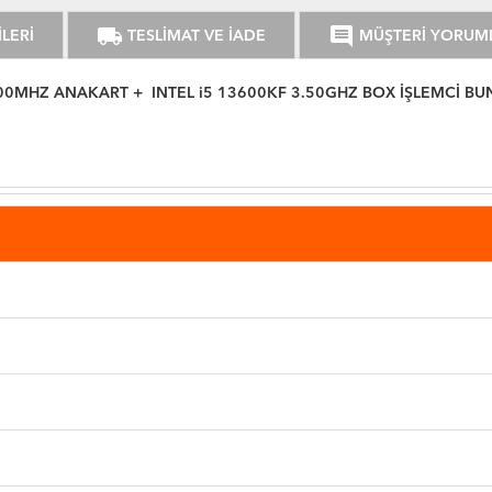
local_shipping
comment
LERİ
TESLİMAT VE İADE
MÜŞTERİ YORUM
0MHZ ANAKART + INTEL i5 13600KF 3.50GHZ BOX İŞLEMCİ BU