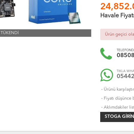
24,852.
Havale Fiyat
TÜKENDİ
Ürün geçici ol
TELEFONDA
0850
TIKLA WHA
0544
·
Ürünü karşılaştı
·
Fiyatı düşünce b
·
Aklımdakiler lis
STOGA GIRIN