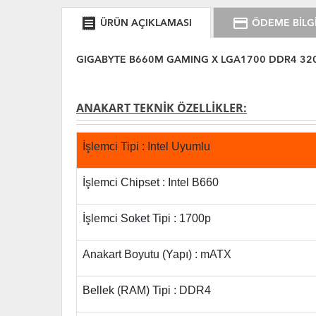
receipt
credit_card
ÜRÜN AÇIKLAMASI
ÖDEME BİLGİ
GIGABYTE B660M GAMING X LGA1700 DDR4 320
ANAKART TEKNİK ÖZELLİKLER:
İşlemci Tipi : Intel Uyumlu
İşlemci Chipset : Intel B660
İşlemci Soket Tipi : 1700p
Anakart Boyutu (Yapı) : mATX
Bellek (RAM) Tipi : DDR4