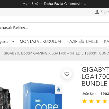
Aynı Ürüne Daha Fazla Ödemeyin...
person
Üye G
MONTAJ VE KURULUM
HAZIR SİSTEMLER
ayarlar
KA
GIGABYTE B660M GAMING X LGA1700 + INTEL i5 13600KF BUN
GIGABY
favorite_border
LGA1700
BUNDLE
Ürün Kodu:
190
star
star
star
star