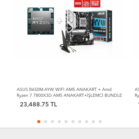
ASUS B650M-AYW WIFI AM5 ANAKART + Amd
A
LE
Ryzen 5 9600X AM5 ANAKART+İŞLEMCİ BUNDLE
An
2.
16,976.98 TL
N