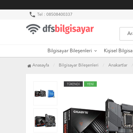
phone
Tel : 08508400337
Bilgisayar Bileşenleri
Kişisel Bilgis
Anasayfa
Bilgisayar Bileşenleri
Anakartlar
TÜKENDİ
YENİ