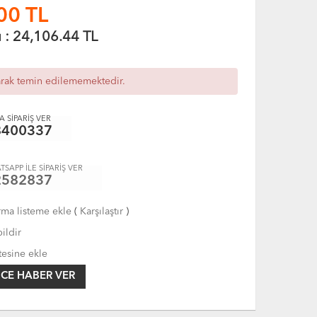
00
TL
ı :
24,106.44
TL
arak temin edilememektedir.
 SİPARİŞ VER
8400337
TSAPP İLE SİPARİŞ VER
2582837
rma listeme ekle
(
Karşılaştır
)
ildir
tesine ekle
CE HABER VER