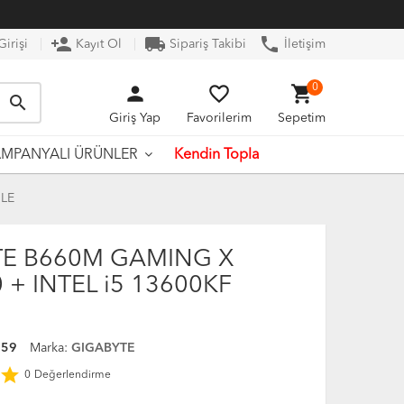
person_add
local_shipping
phone
irişi
Kayıt Ol
Sipariş Takibi
İletişim
person
favorite_border
shopping_cart
0
search
Giriş Yap
Favorilerim
Sepetim
Kendin Topla
MPANYALI ÜRÜNLER
DLE
TE B660M GAMING X
 + INTEL i5 13600KF
359
Marka:
GIGABYTE
star
0
Değerlendirme