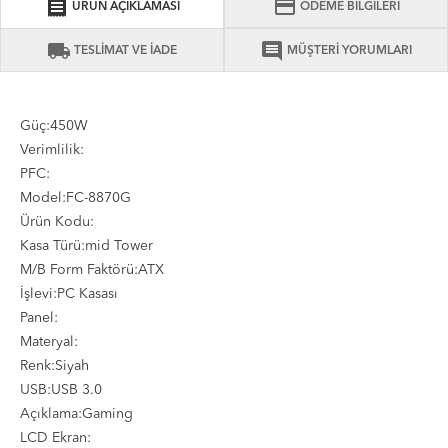
receipt
credit_card
ÜRÜN AÇIKLAMASI
ÖDEME BİLGİLERİ
local_shipping
comment
TESLİMAT VE İADE
MÜŞTERİ YORUMLARI
Güç:450W
Verimlilik:
PFC:
Model:FC-8870G
Ürün Kodu:
Kasa Türü:mid Tower
M/B Form Faktörü:ATX
İşlevi:PC Kasası
Panel:
Materyal:
Renk:Siyah
USB:USB 3.0
Açıklama:Gaming
LCD Ekran: