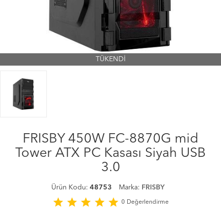
TÜKENDİ
FRISBY 450W FC-8870G mid
Tower ATX PC Kasası Siyah USB
3.0
Ürün Kodu:
48753
Marka:
FRISBY
star
star
star
star
star
0
Değerlendirme