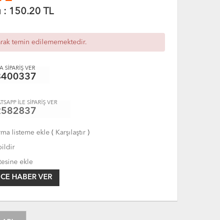
ı :
150.20
TL
arak temin edilememektedir.
 SİPARİŞ VER
8400337
TSAPP İLE SİPARİŞ VER
2582837
rma listeme ekle
(
Karşılaştır
)
ildir
tesine ekle
CE HABER VER