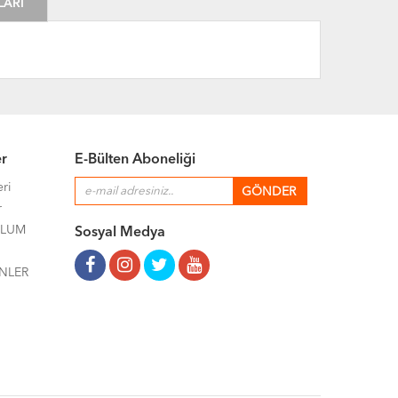
LARI
er
E-Bülten Aboneliği
eri
r
ULUM
Sosyal Medya
NLER