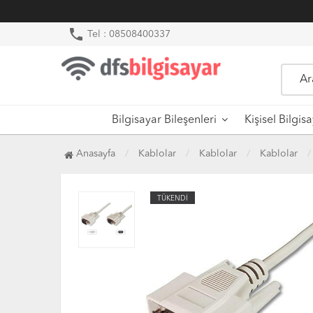
phone
Tel : 08508400337
Bilgisayar Bileşenleri
Kişisel Bilgis
Anasayfa
Kablolar
Kablolar
Kablolar
TÜKENDİ