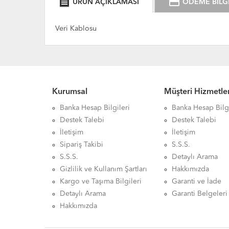
receipt
credit_card
ÜRÜN AÇIKLAMASI
ÖDEME BİLGİ
Veri Kablosu
Kurumsal
Müşteri Hizmetler
Banka Hesap Bilgileri
Banka Hesap Bilgi
Destek Talebi
Destek Talebi
İletişim
İletişim
Sipariş Takibi
S.S.S.
S.S.S.
Detaylı Arama
Gizlilik ve Kullanım Şartları
Hakkımızda
Kargo ve Taşıma Bilgileri
Garanti ve İade
Detaylı Arama
Garanti Belgeleri
Hakkımızda