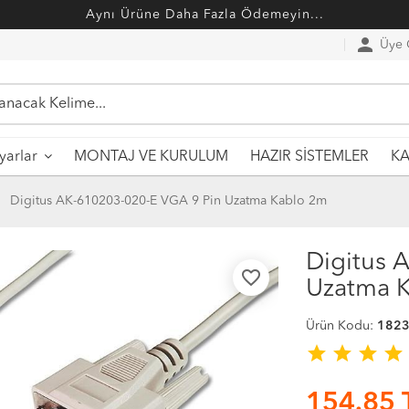
Aynı Ürüne Daha Fazla Ödemeyin...
person
Üye G
MONTAJ VE KURULUM
HAZIR SİSTEMLER
ayarlar
KA
Digitus AK-610203-020-E VGA 9 Pin Uzatma Kablo 2m
Digitus 
favorite_border
Uzatma 
Ürün Kodu:
182
star
star
star
star
154.85