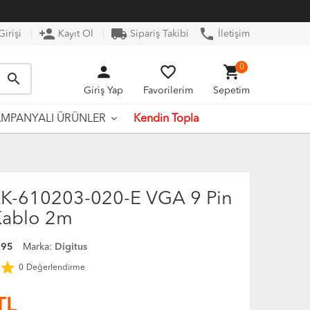
person_add
local_shipping
phone
irişi
Kayıt Ol
Sipariş Takibi
İletişim
person
favorite_border
shopping_cart
0
search
Giriş Yap
Favorilerim
Sepetim
Kendin Topla
MPANYALI ÜRÜNLER
AK-610203-020-E VGA 9 Pin
Kablo 2m
395
Marka:
Digitus
star
0
Değerlendirme
TL