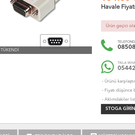
Havale Fiyat
Ürün geçici ol
TELEFONDA
0850
TÜKENDİ
TIKLA WHA
0544
·
Ürünü karşılaştı
·
Fiyatı düşünce b
·
Aklımdakiler lis
STOGA GIRIN