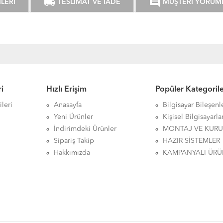
local_shipping
comment
LERİ
TESLİMAT VE İADE
MÜŞTERİ YORUM
i
Hızlı Erişim
Popüler Kategoril
leri
Anasayfa
Bilgisayar Bileşenl
Yeni Ürünler
Kişisel Bilgisayarla
İndirimdeki Ürünler
MONTAJ VE KUR
Sipariş Takip
HAZIR SİSTEMLER
Hakkımızda
KAMPANYALI ÜRÜ