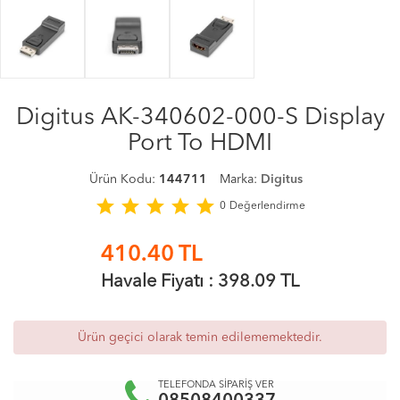
Digitus AK-340602-000-S Display
Port To HDMI
Ürün Kodu:
144711
Marka:
Digitus
star
star
star
star
star
0
Değerlendirme
410.40
TL
Havale Fiyatı :
398.09
TL
Ürün geçici olarak temin edilememektedir.
TELEFONDA SİPARİŞ VER