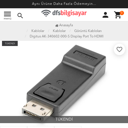
Aynı Ürüne Daha Fazla Ödemeyin...
menu
person
shopping_cart
0
search
menü
Anasayfa
Kablolar
Kablolar
Görüntü Kabloları
Digitus AK-340602-000-S Display Port To HDMI
TÜKENDİ
favorite_border
TÜKENDİ