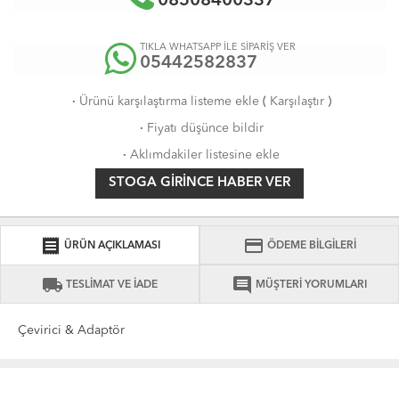
08508400337
TIKLA WHATSAPP İLE SİPARİŞ VER
05442582837
·
Ürünü karşılaştırma listeme ekle
(
Karşılaştır
)
·
Fiyatı düşünce bildir
·
Aklımdakiler listesine ekle
STOGA GIRINCE HABER VER
receipt
credit_card
ÜRÜN AÇIKLAMASI
ÖDEME BİLGİLERİ
local_shipping
comment
TESLİMAT VE İADE
MÜŞTERİ YORUMLARI
Çevirici & Adaptör