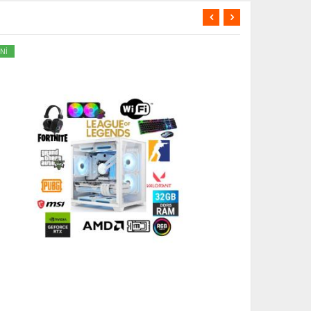
Nİ
YENİ