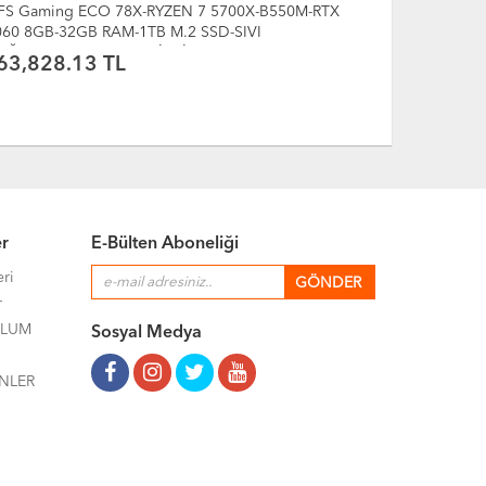
FS Gaming ECO 77X-RYZEN 7 5700X-B550M-RTX
DFS Gaming
060 8GB-32GB RAM-1TB M.2 SSD-SIVI
5060 8GB-1
OĞUTMALI-OYUNCU BİLGİSAYARI
OYUNCU BİL
63,828.13 TL
51,735.
er
E-Bülten Aboneliği
eri
r
ULUM
Sosyal Medya
NLER