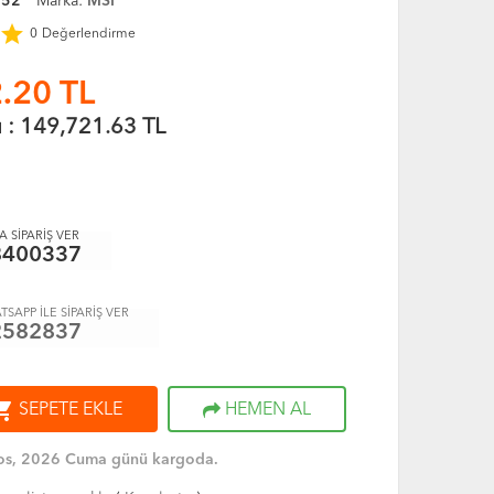
152
Marka:
MSI
star
0
Değerlendirme
.20
TL
ı :
149,721.63
TL
 SİPARİŞ VER
8400337
TSAPP İLE SİPARİŞ VER
2582837
ng_cart
SEPETE EKLE
HEMEN AL
os, 2026 Cuma günü kargoda.