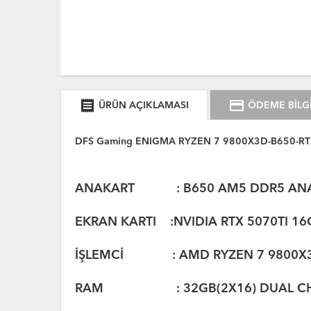
receipt
credit_card
ÜRÜN AÇIKLAMASI
ÖDEME BİLGİ
DFS Gaming ENIGMA RYZEN 7 9800X3D-B650-RT
ANAKART : B650 AM5 DDR5 AN
EKRAN KARTI :NVIDIA RTX 5070TI 16G
İŞLEMCİ : AMD RYZEN 7 9800X3D
RAM : 32GB(2X16) DUAL CHAN