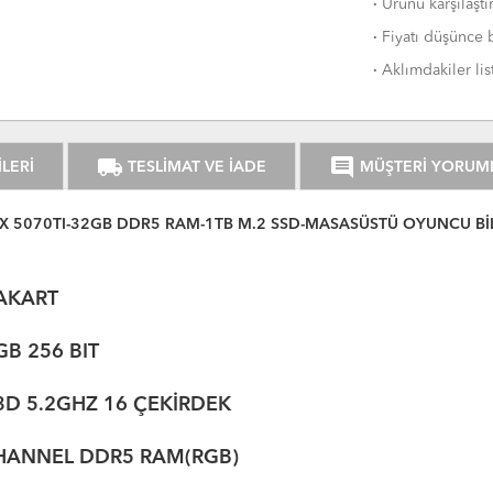
·
Ürünü karşılaştı
·
Fiyatı düşünce b
·
Aklımdakiler lis
local_shipping
comment
LERİ
TESLİMAT VE İADE
MÜŞTERİ YORUM
X 5070TI-32GB DDR5 RAM-1TB M.2 SSD-MASASÜSTÜ OYUNCU Bİ
AKART
B 256 BIT
 5.2GHZ 16 ÇEKİRDEK
NEL DDR5 RAM(RGB)