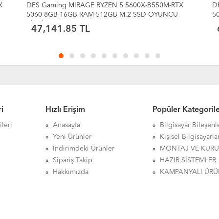
DFS Gaming ECO 78X-RYZEN 7 5700X-B550M-RTX
D
5060 8GB-32GB RAM-1TB M.2 SSD-SIVI
5
SOĞUTMALI-OYUNCU BİLGİSAYARI
S
63,828.13 TL
i
Hızlı Erişim
Popüler Kategoril
leri
Anasayfa
Bilgisayar Bileşenl
Yeni Ürünler
Kişisel Bilgisayarla
İndirimdeki Ürünler
MONTAJ VE KUR
Sipariş Takip
HAZIR SİSTEMLER
Hakkımızda
KAMPANYALI ÜRÜ