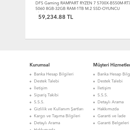
-B550M-RTX
DFS Gaming MIRAGE RYZEN 5 5600X-B550M-RTX
YUNCU
5060 8GB-16GB RAM-512GB M.2 SSD-OYUNCU
BİLGİSAYARI
47,141.85 TL
Kurumsal
Müşteri Hizmetler
Banka Hesap Bilgileri
Banka Hesap Bilgi
Destek Talebi
Destek Talebi
İletişim
İletişim
Sipariş Takibi
S.S.S.
S.S.S.
Detaylı Arama
Gizlilik ve Kullanım Şartları
Hakkımızda
Kargo ve Taşıma Bilgileri
Garanti ve İade
Detaylı Arama
Garanti Belgeleri