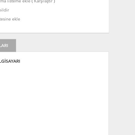
rma listeme ekle
(
Karşılaştır
)
ildir
tesine ekle
LARI
LGİSAYARI