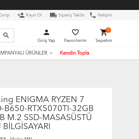
person_add
local_shipping
phone
irişi
Kayıt Ol
Sipariş Takibi
İletişim
person
favorite_border
shopping_cart
0
search
Giriş Yap
Favorilerim
Sepetim
Kendin Topla
MPANYALI ÜRÜNLER
ing ENIGMA RYZEN 7
-B650-RTX5070TI-32GB
B M.2 SSD-MASASÜSTÜ
BİLGİSAYARI