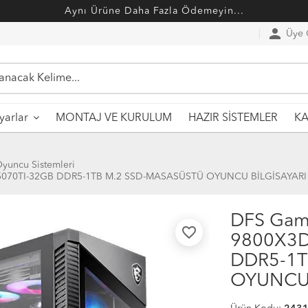
Aynı Ürüne Daha Fazla Ödemeyin...
person
Üye G
MONTAJ VE KURULUM
HAZIR SİSTEMLER
ayarlar
KA
yuncu Sistemleri
5070TI-32GB DDR5-1TB M.2 SSD-MASASÜSTÜ OYUNCU BİLGİSAYARI
DFS Gam
favorite_border
9800X3D
DDR5-1T
OYUNCU 