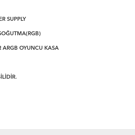
 SUPPLY
 SOĞUTMA(RGB)
R
ARGB OYUNCU KASA
İDİR.