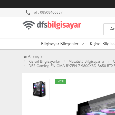
phone
Tel : 08508400337
Bilgisayar Bileşenleri
Kişisel Bilgis
Anasayfa
Kişisel Bilgisayarlar
Masaüstü Bilgisayarlar
O
DFS Gaming ENIGMA RYZEN 7 9800X3D-B650-RTX
YENİ