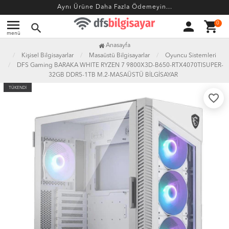
Aynı Ürüne Daha Fazla Ödemeyin...
menu
person
shopping_cart
0
search
menü
Anasayfa
Kişisel Bilgisayarlar
Masaüstü Bilgisayarlar
Oyuncu Sistemleri
DFS Gaming BARAKA WHITE RYZEN 7 9800X3D-B650-RTX4070TISUPER-
32GB DDR5-1TB M.2-MASAÜSTÜ BİLGİSAYAR
TÜKENDİ
favorite_border