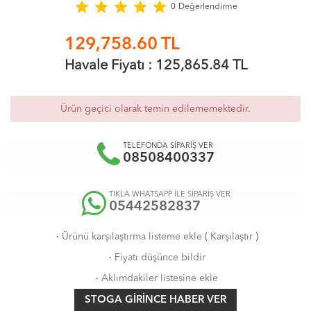
star
star
star
star
star
0
Değerlendirme
129,758.60
TL
Havale Fiyatı :
125,865.84
TL
Ürün geçici olarak temin edilememektedir.
TELEFONDA SİPARİŞ VER
08508400337
TIKLA WHATSAPP İLE SİPARİŞ VER
05442582837
·
Ürünü karşılaştırma listeme ekle
(
Karşılaştır
)
·
Fiyatı düşünce bildir
·
Aklımdakiler listesine ekle
STOGA GIRINCE HABER VER