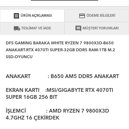
receipt
credit_card
ÜRÜN AÇIKLAMASI
ÖDEME BİLGİLERİ
local_shipping
comment
TESLİMAT VE İADE
MÜŞTERİ YORUMLARI
DFS GAMING BARAKA WHITE RYZEN 7 9800X3D-B650
ANAKART-RTX 4070TI SUPER-32GB DDR5 RAM-1TB M.2
SSD-OYUNCU
ANAKART : B650 AM5 DDR5 ANAKART
EKRAN KARTI :MSI/GIGABYTE RTX 4070TI
SUPER 16GB 256 BIT
İŞLEMCİ : AMD RYZEN 7 9800X3D
4.7GHZ 16 ÇEKİRDEK