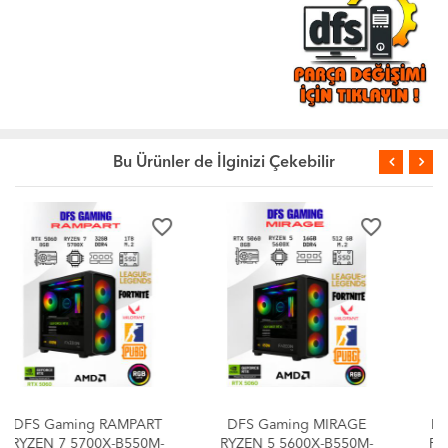
Bu Ürünler de İlginizi Çekebilir
favorite_border
favorite_border
DFS Gaming MIRAGE
DFS Gaming ECO 78X-
RYZEN 5 5600X-B550M-
RYZEN 7 5700X-B550M-