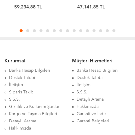
RTX 5060 8GB-16GB
RTX 5060 8GB-32GB
47,141.85 TL
63,828.13 TL
RAM-512GB M.2 SSD-
RAM-1TB M.2 SSD-SIVI
OYUNCU BİLGİSAYARI
SOĞUTMALI-OYUNCU
BİLGİSAYARI
Kurumsal
Müşteri Hizmetleri
Banka Hesap Bilgileri
Banka Hesap Bilgileri
Destek Talebi
Destek Talebi
İletişim
İletişim
Sipariş Takibi
S.S.S.
S.S.S.
Detaylı Arama
Gizlilik ve Kullanım Şartları
Hakkımızda
Kargo ve Taşıma Bilgileri
Garanti ve İade
Detaylı Arama
Garanti Belgeleri
Hakkımızda