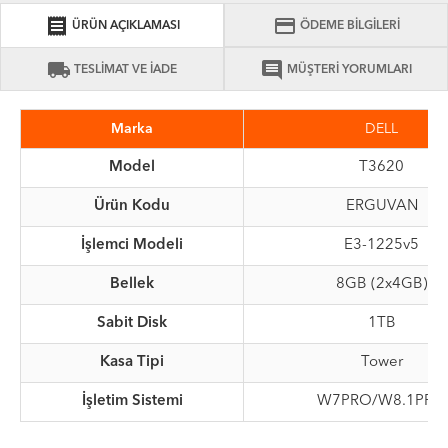
receipt
credit_card
ÜRÜN AÇIKLAMASI
ÖDEME BİLGİLERİ
local_shipping
comment
TESLİMAT VE İADE
MÜŞTERİ YORUMLARI
Marka
DELL
Model
T3620
Ürün Kodu
ERGUVAN
İşlemci Modeli
E3-1225v5
Bellek
8GB (2x4GB)
Sabit Disk
1TB
Kasa Tipi
Tower
İşletim Sistemi
W7PRO/W8.1PRO