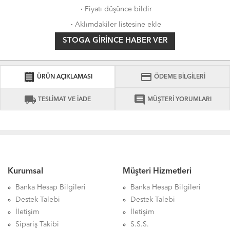
·
Fiyatı düşünce bildir
·
Aklımdakiler listesine ekle
STOGA GIRINCE HABER VER
receipt
credit_card
ÜRÜN AÇIKLAMASI
ÖDEME BİLGİLERİ
local_shipping
comment
TESLİMAT VE İADE
MÜŞTERİ YORUMLARI
Kurumsal
Müşteri Hizmetleri
Banka Hesap Bilgileri
Banka Hesap Bilgileri
Destek Talebi
Destek Talebi
İletişim
İletişim
Sipariş Takibi
S.S.S.