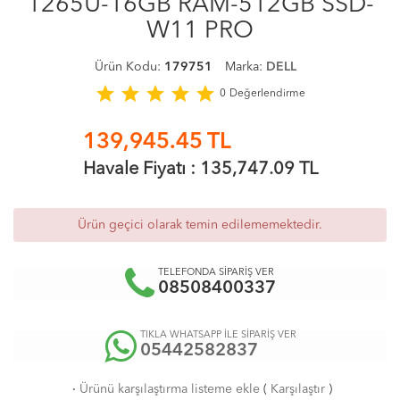
1265U-16GB RAM-512GB SSD-
W11 PRO
Ürün Kodu:
179751
Marka:
DELL
star
star
star
star
star
0
Değerlendirme
139,945.45
TL
Havale Fiyatı :
135,747.09
TL
Ürün geçici olarak temin edilememektedir.
TELEFONDA SİPARİŞ VER
08508400337
TIKLA WHATSAPP İLE SİPARİŞ VER
05442582837
·
Ürünü karşılaştırma listeme ekle
(
Karşılaştır
)